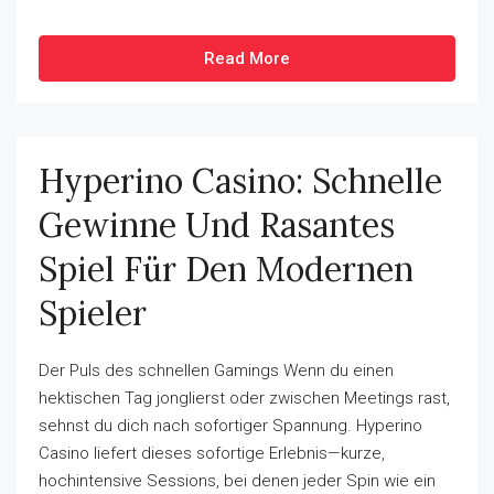
Read More
Hyperino Casino: Schnelle
Gewinne Und Rasantes
Spiel Für Den Modernen
Spieler
Der Puls des schnellen Gamings Wenn du einen
hektischen Tag jonglierst oder zwischen Meetings rast,
sehnst du dich nach sofortiger Spannung. Hyperino
Casino liefert dieses sofortige Erlebnis—kurze,
hochintensive Sessions, bei denen jeder Spin wie ein