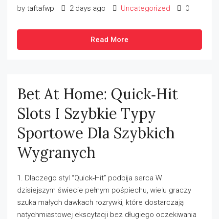
by taftafwp
2 days ago
Uncategorized
0
Read More
Bet At Home: Quick‑Hit
Slots I Szybkie Typy
Sportowe Dla Szybkich
Wygranych
1. Dlaczego styl “Quick‑Hit” podbija serca W
dzisiejszym świecie pełnym pośpiechu, wielu graczy
szuka małych dawkach rozrywki, które dostarczają
natychmiastowej ekscytacji bez długiego oczekiwania