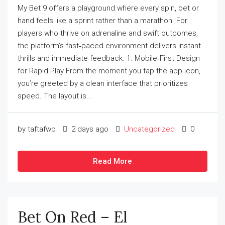
My Bet 9 offers a playground where every spin, bet or
hand feels like a sprint rather than a marathon. For
players who thrive on adrenaline and swift outcomes,
the platform’s fast‑paced environment delivers instant
thrills and immediate feedback. 1. Mobile‑First Design
for Rapid Play From the moment you tap the app icon,
you’re greeted by a clean interface that prioritizes
speed. The layout is...
by taftafwp
2 days ago
Uncategorized
0
Read More
Bet On Red – El