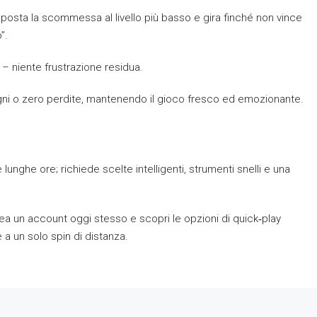
imposta la scommessa al livello più basso e gira finché non vince
”.
 – niente frustrazione residua.
agni o zero perdite, mantenendo il gioco fresco ed emozionante.
 lunghe ore; richiede scelte intelligenti, strumenti snelli e una
 crea un account oggi stesso e scopri le opzioni di quick‑play
 a un solo spin di distanza.