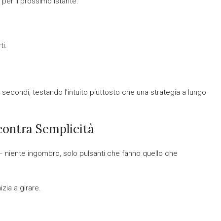
 per il prossimo istante.
ti.
 secondi, testando l’intuito piuttosto che una strategia a lungo
ncontra Semplicità
 – niente ingombro, solo pulsanti che fanno quello che
izia a girare.