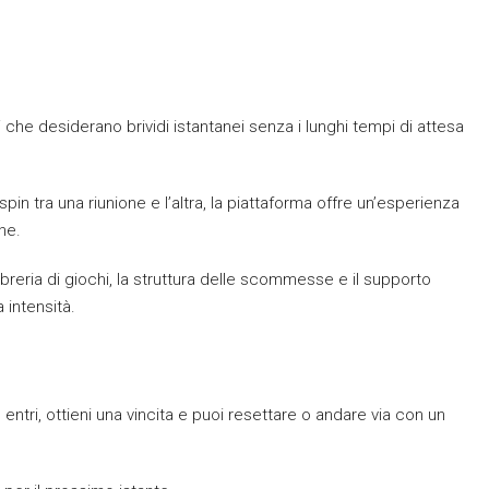
i che desiderano brividi istantanei senza i lunghi tempi di attesa
pin tra una riunione e l’altra, la piattaforma offre un’esperienza
ne.
breria di giochi, la struttura delle scommesse e il supporto
 intensità.
entri, ottieni una vincita e puoi resettare o andare via con un