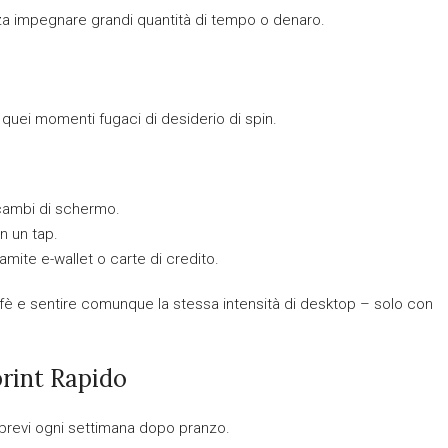
enza impegnare grandi quantità di tempo o denaro.
quei momenti fugaci di desiderio di spin.
 cambi di schermo.
n un tap.
amite e-wallet o carte di credito.
fè e sentire comunque la stessa intensità di desktop – solo con
print Rapido
 brevi ogni settimana dopo pranzo.