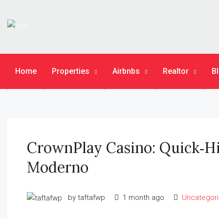
Home
Properties
Airbnbs
Realtor
B
CrownPlay Casino: Quick‑Hi
Moderno
by taftafwp
1 month ago
Uncategor