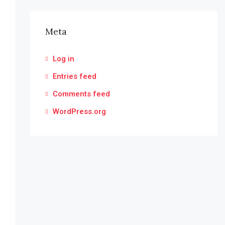
Meta
Log in
Entries feed
Comments feed
WordPress.org