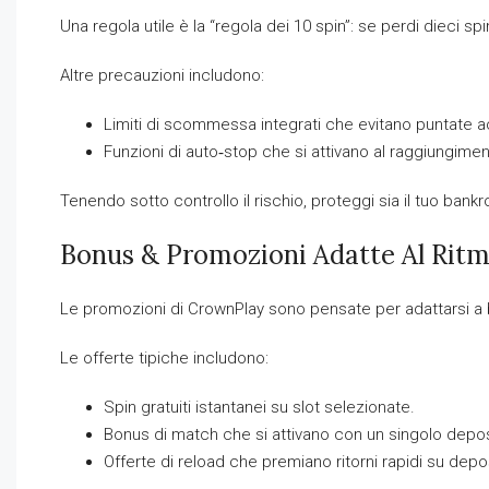
Una regola utile è la “regola dei 10 spin”: se perdi dieci spi
Altre precauzioni includono:
Limiti di scommessa integrati che evitano puntate ac
Funzioni di auto‑stop che si attivano al raggiungiment
Tenendo sotto controllo il rischio, proteggi sia il tuo bank
Bonus & Promozioni Adatte Al Rit
Le promozioni di CrownPlay sono pensate per adattarsi a b
Le offerte tipiche includono:
Spin gratuiti istantanei su slot selezionate.
Bonus di match che si attivano con un singolo depos
Offerte di reload che premiano ritorni rapidi su deposi