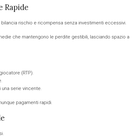
e Rapide
 bilancia rischio e ricompensa senza investimenti eccessivi.
die che mantengono le perdite gestibili, lasciando spazio a
 giocatore (RTP).
e.
 una serie vincente.
munque pagamenti rapidi.
le
i.