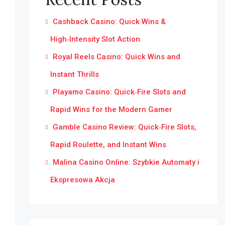
Cashback Casino: Quick Wins &
High‑Intensity Slot Action
Royal Reels Casino: Quick Wins and
Instant Thrills
Playamo Casino: Quick‑Fire Slots and
Rapid Wins for the Modern Gamer
Gamble Casino Review: Quick‑Fire Slots,
Rapid Roulette, and Instant Wins
Malina Casino Online: Szybkie Automaty i
Ekspresowa Akcja