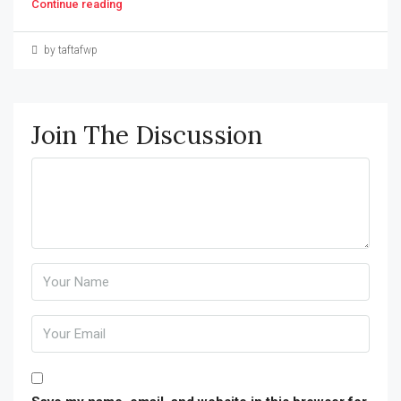
Continue reading
by taftafwp
Join The Discussion