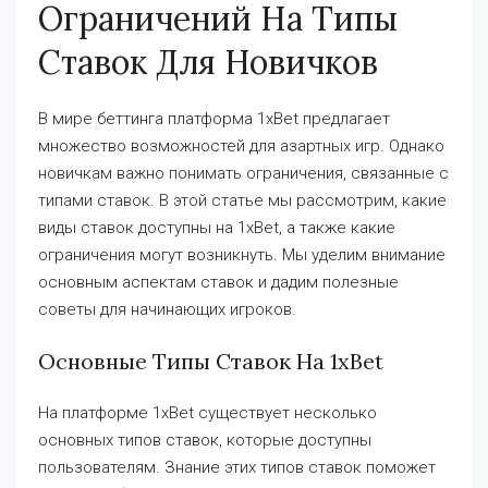
Ограничений На Типы
Ставок Для Новичков
В мире беттинга платформа 1xBet предлагает
множество возможностей для азартных игр. Однако
новичкам важно понимать ограничения, связанные с
типами ставок. В этой статье мы рассмотрим, какие
виды ставок доступны на 1xBet, а также какие
ограничения могут возникнуть. Мы уделим внимание
основным аспектам ставок и дадим полезные
советы для начинающих игроков.
Основные Типы Ставок На 1xBet
На платформе 1xBet существует несколько
основных типов ставок, которые доступны
пользователям. Знание этих типов ставок поможет