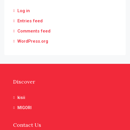
Log in
Entries feed
Comments feed
WordPress.org
Discover
kisii
MIGORI
Contact Us