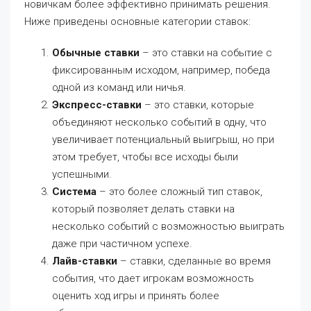
новичкам более эффективно принимать решения.
Ниже приведены основные категории ставок:
Обычные ставки
– это ставки на событие с
фиксированным исходом, например, победа
одной из команд или ничья.
Экспресс-ставки
– это ставки, которые
объединяют несколько событий в одну, что
увеличивает потенциальный выигрыш, но при
этом требует, чтобы все исходы были
успешными.
Система
– это более сложный тип ставок,
который позволяет делать ставки на
несколько событий с возможностью выиграть
даже при частичном успехе.
Лайв-ставки
– ставки, сделанные во время
события, что дает игрокам возможность
оценить ход игры и принять более