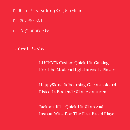
Uhuru Plaza Building Kisii, 5th Floor
0207 867 864
info@taftaf.co.ke
Latest Posts
LUCKY76 Casino: Quick‑Hit Gaming
For The Modern High‑Intensity Player
HappySlots: Beheersing Gecontroleerd
Risico In Boeiende Slot-Avonturen
Jackpot Jill – Quick‑Hit Slots And
Instant Wins For The Fast‑Paced Player