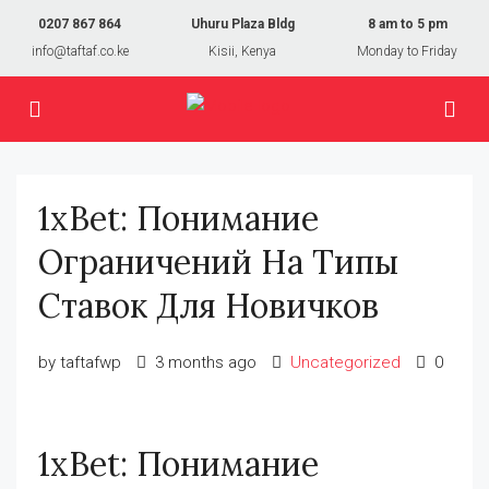
0207 867 864
Uhuru Plaza Bldg
8 am to 5 pm
info@taftaf.co.ke
Kisii, Kenya
Monday to Friday
1xBet: Понимание
Ограничений На Типы
Ставок Для Новичков
by taftafwp
3 months ago
Uncategorized
0
1xBet: Понимание