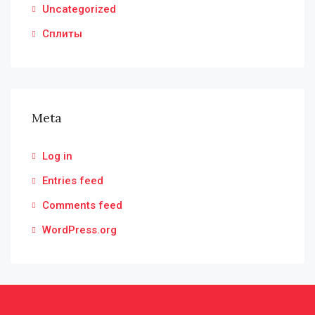
Uncategorized
Сплиты
Meta
Log in
Entries feed
Comments feed
WordPress.org