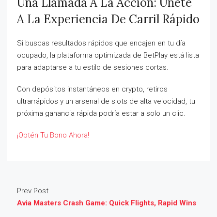
Una Llamada A La Acción: Únete
A La Experiencia De Carril Rápido
Si buscas resultados rápidos que encajen en tu día
ocupado, la plataforma optimizada de BetPlay está lista
para adaptarse a tu estilo de sesiones cortas.
Con depósitos instantáneos en crypto, retiros
ultrarrápidos y un arsenal de slots de alta velocidad, tu
próxima ganancia rápida podría estar a solo un clic.
¡Obtén Tu Bono Ahora!
Prev Post
Avia Masters Crash Game: Quick Flights, Rapid Wins