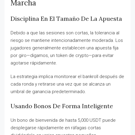
Marcha
Disciplina En El Tamaño De La Apuesta
Debido a que las sesiones son cortas, la tolerancia al
riesgo se mantiene intencionadamente moderada. Los
jugadores generalmente establecen una apuesta fija
por giro—digamos, un token de crypto—para evitar
agotarse rápidamente.
La estrategia implica monitorear el bankroll después de
cada ronda y retirarse una vez que se alcanza un
umbral de ganancia predeterminado.
Usando Bonos De Forma Inteligente
Un bono de bienvenida de hasta 5,000 USDT puede
desplegarse rápidamente en ráfagas cortas