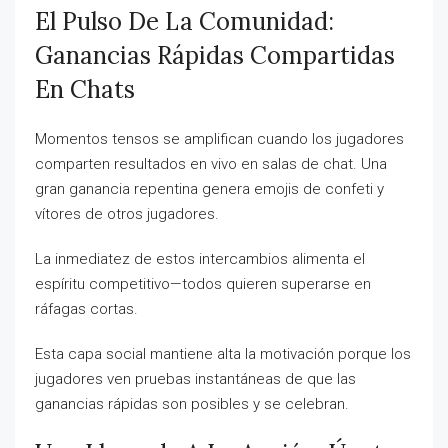
El Pulso De La Comunidad:
Ganancias Rápidas Compartidas
En Chats
Momentos tensos se amplifican cuando los jugadores
comparten resultados en vivo en salas de chat. Una
gran ganancia repentina genera emojis de confeti y
vítores de otros jugadores.
La inmediatez de estos intercambios alimenta el
espíritu competitivo—todos quieren superarse en
ráfagas cortas.
Esta capa social mantiene alta la motivación porque los
jugadores ven pruebas instantáneas de que las
ganancias rápidas son posibles y se celebran.