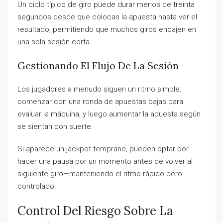
Un ciclo típico de giro puede durar menos de treinta
segundos desde que colocas la apuesta hasta ver el
resultado, permitiendo que muchos giros encajen en
una sola sesión corta.
Gestionando El Flujo De La Sesión
Los jugadores a menudo siguen un ritmo simple:
comenzar con una ronda de apuestas bajas para
evaluar la máquina, y luego aumentar la apuesta según
se sientan con suerte.
Si aparece un jackpot temprano, pueden optar por
hacer una pausa por un momento antes de volver al
siguiente giro—manteniendo el ritmo rápido pero
controlado.
Control Del Riesgo Sobre La