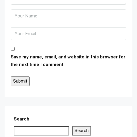
Save my name, email, and website in this browser for
the next time I comment.
Search
Search