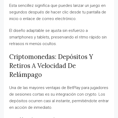
Esta sencillez significa que puedes lanzar un juego en
segundos después de hacer clic desde tu pantalla de
inicio o enlace de correo electrónico.
El diseño adaptable se ajusta sin esfuerzo a
smartphones y tablets, preservando el ritmo rápido sin
retrasos ni menús ocultos.
Criptomonedas: Depósitos Y
Retiros A Velocidad De
Relámpago
Una de las mayores ventajas de BetPlay para jugadores
de sesiones cortas es su integración con crypto. Los
depósitos ocurren casi al instante, permitiéndote entrar
en acción de inmediato.