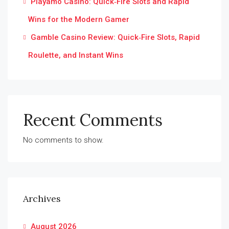
Playamo Casino: Quick‑Fire Slots and Rapid
Wins for the Modern Gamer
Gamble Casino Review: Quick‑Fire Slots, Rapid
Roulette, and Instant Wins
Recent Comments
No comments to show.
Archives
August 2026