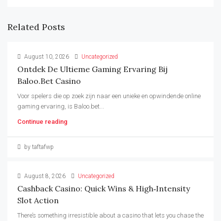
Related Posts
August 10, 2026
Uncategorized
Ontdek De Ultieme Gaming Ervaring Bij
Baloo.bet Casino
Voor spelers die op zoek zijn naar een unieke en opwindende online
gaming ervaring, is Baloo.bet...
Continue reading
by taftafwp
August 8, 2026
Uncategorized
Cashback Casino: Quick Wins & High‑Intensity
Slot Action
There’s something irresistible about a casino that lets you chase the