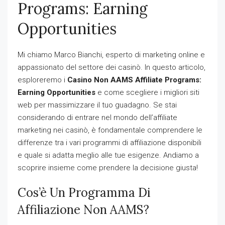
Programs: Earning
Opportunities
Mi chiamo Marco Bianchi, esperto di marketing online e
appassionato del settore dei casinò. In questo articolo,
esploreremo i
Casino Non AAMS Affiliate Programs:
Earning Opportunities
e come scegliere i migliori siti
web per massimizzare il tuo guadagno. Se stai
considerando di entrare nel mondo dell’affiliate
marketing nei casinò, è fondamentale comprendere le
differenze tra i vari programmi di affiliazione disponibili
e quale si adatta meglio alle tue esigenze. Andiamo a
scoprire insieme come prendere la decisione giusta!
Cos’è Un Programma Di
Affiliazione Non AAMS?