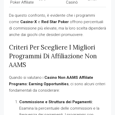
Poker Affiliate
Casinò
Da questo confronto, è evidente che i programmi
come
Casino-X
e
Red Star Poker
offrono percentuali
di commissione più elevate, ma la loro scelta dipenderà
anche dai giochi che desideri promuovere.
Criteri Per Scegliere I Migliori
Programmi Di Affiliazione Non
AAMS
Quando si valutano i
Casino Non AAMS Affiliate
Programs: Earning Opportunities
, ci sono alcuni criteri
fondamentali da considerare:
Commissione e Struttura dei Pagamenti:
Esamina la percentuale delle commissioni e la
frequenza dei pagamenti. I programmi con