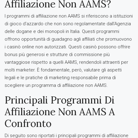
Affiliazione Non AAMS?
I programmi di affiliazione non AAMS si riferiscono a istituzioni
di gioco d’azzardo che non sono regolamentate dall’Agenzia
delle dogane e dei monopoli in Italia. Questi programmi
offrono opportunità di guadagno agli affiliati che promuovono
i casinò online non autorizzati. Questi casinò possono offrire
bonus più generosi e strutture di commissione più
vantaggiose rispetto a quelli AAMS, rendendoli attraenti per
molti marketer. È fondamentale, però, valutare gli aspetti
legali e le pratiche di marketing responsabile prima di
scegliere un programma di affiliazione non AAMS.
Principali Programmi Di
Affiliazione Non AAMS A
Confronto
Di seguito sono riportati i principali programmi di affiliazione