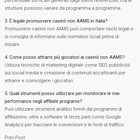
percentuale sui ricavi generati dagli utenti referenziati, ma le
strutture possono variare da programma a programma.
3. È legale promuovere casinò non AAMS in Italia?
Promuovere casinò non AAMS può comportare rischi legali e
si consiglia di informarsi sulle normative locali prima di
iniziare.
4. Come posso attrarre più giocatori ai casinò non AAMS?
Utilizza tecniche di marketing digitale come SEO, pubblicità
sui social media e creazione di contenuti accattivanti per
attrarre e coinvolgere i giocatori.
5. Quali strumenti posso utilizzare per monitorare le mie
performance negli affiliate programs?
Puoi utilizzare strumenti analitici forniti dai programmi di
affiliazione, oltre a software di terze parti come Google
Analytics per tracciare le conversioni e le fonti di traffico.
Prev Post