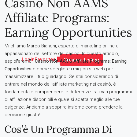
Casino Non AAMS
Blog
Affiliate Programs:
Earning Opportunities
Contact
Mi chiamo Marco Bianchi, esperto di marketing online e
appassionato del settore dei casinò. In questo articolo,
Login
Favorites
0
Create a Listing
esploreremo i
Casino Non AAMS Affiliate Programs: Earning
Opportunities
e come scegliere i migliori siti web per
massimizzare il tuo guadagno. Se stai considerando di
entrare nel mondo dell’affiliate marketing nei casinò, è
fondamentale comprendere le differenze tra i vari programmi
di affiliazione disponibili e quale si adatta meglio alle tue
esigenze. Andiamo a scoprire insieme come prendere la
decisione giusta!
Cos’è Un Programma Di