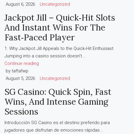
August 6, 2026
Uncategorized
Jackpot Jill – Quick‑Hit Slots
And Instant Wins For The
Fast‑Paced Player
1. Why Jackpot Jill Appeals to the Quick‑Hit Enthusiast
Jumping into a casino session doesn’t...
Continue reading
by taftafwp
August 5, 2026
Uncategorized
SG Casino: Quick Spin, Fast
Wins, And Intense Gaming
Sessions
Introducción SG Casino es el destino preferido para
jugadores que disfrutan de emociones rápidas...