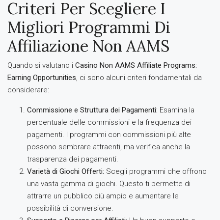
Criteri Per Scegliere I
Migliori Programmi Di
Affiliazione Non AAMS
Quando si valutano i
Casino Non AAMS Affiliate Programs:
Earning Opportunities
, ci sono alcuni criteri fondamentali da
considerare:
Commissione e Struttura dei Pagamenti:
Esamina la
percentuale delle commissioni e la frequenza dei
pagamenti. I programmi con commissioni più alte
possono sembrare attraenti, ma verifica anche la
trasparenza dei pagamenti.
Varietà di Giochi Offerti:
Scegli programmi che offrono
una vasta gamma di giochi. Questo ti permette di
attrarre un pubblico più ampio e aumentare le
possibilità di conversione.