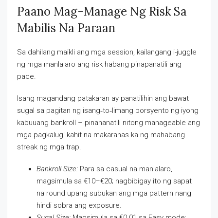
Paano Mag-Manage Ng Risk Sa
Mabilis Na Paraan
Sa dahilang maikli ang mga session, kailangang i-juggle
ng mga manlalaro ang risk habang pinapanatili ang
pace.
Isang magandang patakaran ay panatilihin ang bawat
sugal sa pagitan ng isang‑to‑limang porsyento ng iyong
kabuuang bankroll – pinananatili nitong manageable ang
mga pagkalugi kahit na makaranas ka ng mahabang
streak ng mga trap.
Bankroll Size:
Para sa casual na manlalaro,
magsimula sa €10–€20; nagbibigay ito ng sapat
na round upang subukan ang mga pattern nang
hindi sobra ang exposure.
Sugal Size:
Magsimula sa €0.01 sa Easy mode;