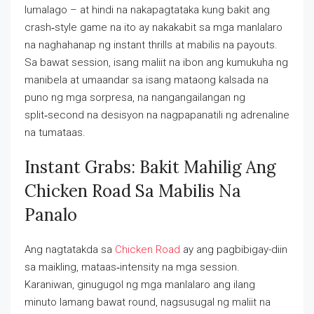
lumalago – at hindi na nakapagtataka kung bakit ang
crash‑style game na ito ay nakakabit sa mga manlalaro
na naghahanap ng instant thrills at mabilis na payouts.
Sa bawat session, isang maliit na ibon ang kumukuha ng
manibela at umaandar sa isang mataong kalsada na
puno ng mga sorpresa, na nangangailangan ng
split‑second na desisyon na nagpapanatili ng adrenaline
na tumataas.
Instant Grabs: Bakit Mahilig Ang
Chicken Road Sa Mabilis Na
Panalo
Ang nagtatakda sa
Chicken Road
ay ang pagbibigay-diin
sa maikling, mataas‑intensity na mga session.
Karaniwan, ginugugol ng mga manlalaro ang ilang
minuto lamang bawat round, nagsusugal ng maliit na