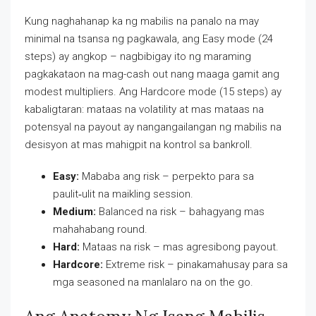
Kung naghahanap ka ng mabilis na panalo na may
minimal na tsansa ng pagkawala, ang Easy mode (24
steps) ay angkop – nagbibigay ito ng maraming
pagkakataon na mag-cash out nang maaga gamit ang
modest multipliers. Ang Hardcore mode (15 steps) ay
kabaligtaran: mataas na volatility at mas mataas na
potensyal na payout ay nangangailangan ng mabilis na
desisyon at mas mahigpit na kontrol sa bankroll.
Easy:
Mababa ang risk – perpekto para sa
paulit‑ulit na maikling session.
Medium:
Balanced na risk – bahagyang mas
mahahabang round.
Hard:
Mataas na risk – mas agresibong payout.
Hardcore:
Extreme risk – pinakamahusay para sa
mga seasoned na manlalaro na on the go.