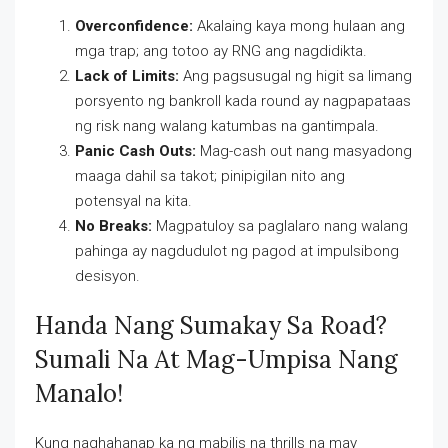
Overconfidence:
Akalaing kaya mong hulaan ang
mga trap; ang totoo ay RNG ang nagdidikta.
Lack of Limits:
Ang pagsusugal ng higit sa limang
porsyento ng bankroll kada round ay nagpapataas
ng risk nang walang katumbas na gantimpala.
Panic Cash Outs:
Mag-cash out nang masyadong
maaga dahil sa takot; pinipigilan nito ang
potensyal na kita.
No Breaks:
Magpatuloy sa paglalaro nang walang
pahinga ay nagdudulot ng pagod at impulsibong
desisyon.
Handa Nang Sumakay Sa Road?
Sumali Na At Mag-Umpisa Nang
Manalo!
Kung naghahanap ka ng mabilis na thrills na may