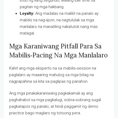
loob ng ilang segundo; walang idle time sa
pagitan ng mga hakbang.
Loyalty:
Ang madalas na maliliit na panalo ay
mabilis na nag-iipon, na nagtutulak sa mga
manlalaro na manatiling nakatutok nang mas
matagal.
Mga Karaniwang Pitfall Para Sa
Mabilis‑Pacing Na Mga Manlalaro
Kahit ang mga eksperto na sa mabilis‑session na
paglalaro ay maaaring mahulog sa mga bitag na
nagpapahina sa kita sa paglipas ng panahon.
Ang mga pinakakaraniwang pagkakamali ay ang
paghahabol sa mga pagkalugi, sobra‑sobrang sugal
pagkatapos ng panalo, at hindi paggamit ng demo
practice bago maglaro ng totoong pera.