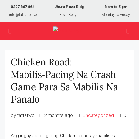
0207 867 864
Uhuru Plaza Bldg
8 am to 5 pm
info@taftaf.co.ke
Kisii, Kenya
Monday to Friday
Chicken Road:
Mabilis‑Pacing Na Crash
Game Para Sa Mabilis Na
Panalo
by taftafwp
2 months ago
Uncategorized
0
Ang ingay sa paligid ng Chicken Road ay mabilis na