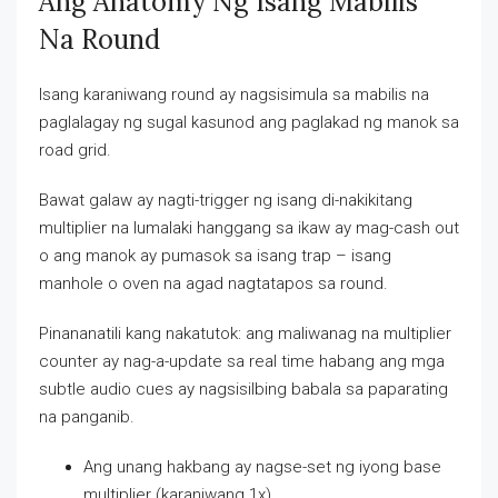
Ang Anatomy Ng Isang Mabilis
Na Round
Isang karaniwang round ay nagsisimula sa mabilis na
paglalagay ng sugal kasunod ang paglakad ng manok sa
road grid.
Bawat galaw ay nagti-trigger ng isang di-nakikitang
multiplier na lumalaki hanggang sa ikaw ay mag-cash out
o ang manok ay pumasok sa isang trap – isang
manhole o oven na agad nagtatapos sa round.
Pinananatili kang nakatutok: ang maliwanag na multiplier
counter ay nag-a-update sa real time habang ang mga
subtle audio cues ay nagsisilbing babala sa paparating
na panganib.
Ang unang hakbang ay nagse-set ng iyong base
multiplier (karaniwang 1x).