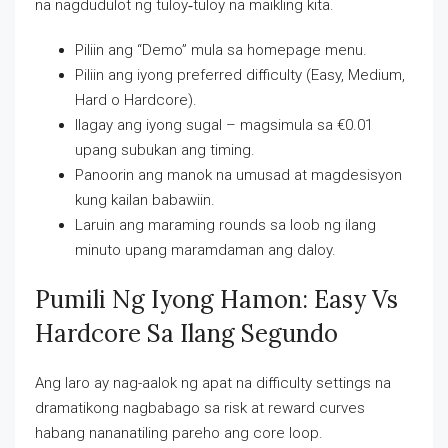
na nagdudulot ng tuloy‑tuloy na maikling kita.
Piliin ang “Demo” mula sa homepage menu.
Piliin ang iyong preferred difficulty (Easy, Medium,
Hard o Hardcore).
Ilagay ang iyong sugal – magsimula sa €0.01
upang subukan ang timing.
Panoorin ang manok na umusad at magdesisyon
kung kailan babawiin.
Laruin ang maraming rounds sa loob ng ilang
minuto upang maramdaman ang daloy.
Pumili Ng Iyong Hamon: Easy Vs
Hardcore Sa Ilang Segundo
Ang laro ay nag-aalok ng apat na difficulty settings na
dramatikong nagbabago sa risk at reward curves
habang nananatiling pareho ang core loop.