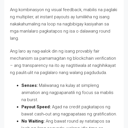
Ang kombinasyon ng visual feedback, mabilis na paglaki
ng multiplier, at instant payouts ay lumilikha ng isang
nakakahumaling na loop na nagbibigay kasiyahan sa
mga manlalaro pagkatapos ng isa o dalawang round
lang.
Ang laro ay nag-aalok din ng isang provably fair
mechanism sa pamamagitan ng blockchain verification
– ang transparency na ito ay nagtitiwala at naghihikayat
ng paulit‑ulit na paglalaro nang walang pagdududa.
Senses:
Maliwanag na kulay at simpleng
animation ang nagpapanatili ng focus sa mabilis
na burst.
Payout Speed:
Agad na credit pagkatapos ng
bawat cash‑out ang nagpapataas ng gratification.
No Waiting:
Ang bawat round ay natatapos sa