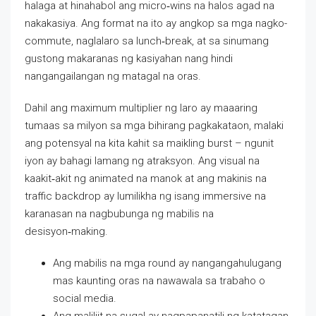
halaga at hinahabol ang micro‑wins na halos agad na
nakakasiya. Ang format na ito ay angkop sa mga nagko-
commute, naglalaro sa lunch‑break, at sa sinumang
gustong makaranas ng kasiyahan nang hindi
nangangailangan ng matagal na oras.
Dahil ang maximum multiplier ng laro ay maaaring
tumaas sa milyon sa mga bihirang pagkakataon, malaki
ang potensyal na kita kahit sa maikling burst – ngunit
iyon ay bahagi lamang ng atraksyon. Ang visual na
kaakit‑akit ng animated na manok at ang makinis na
traffic backdrop ay lumilikha ng isang immersive na
karanasan na nagbubunga ng mabilis na
desisyon‑making.
Ang mabilis na mga round ay nangangahulugang
mas kaunting oras na nawawala sa trabaho o
social media.