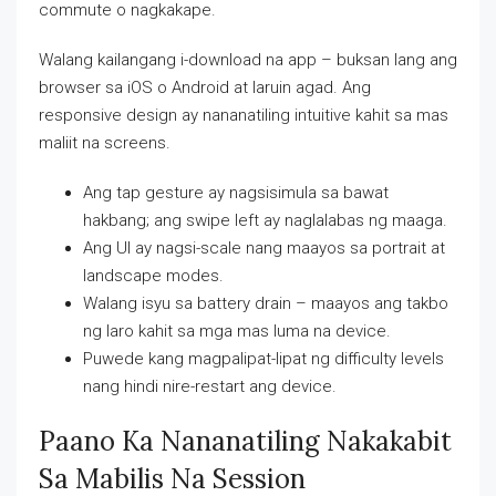
commute o nagkakape.
Walang kailangang i-download na app – buksan lang ang
browser sa iOS o Android at laruin agad. Ang
responsive design ay nananatiling intuitive kahit sa mas
maliit na screens.
Ang tap gesture ay nagsisimula sa bawat
hakbang; ang swipe left ay naglalabas ng maaga.
Ang UI ay nagsi-scale nang maayos sa portrait at
landscape modes.
Walang isyu sa battery drain – maayos ang takbo
ng laro kahit sa mga mas luma na device.
Puwede kang magpalipat-lipat ng difficulty levels
nang hindi nire-restart ang device.
Paano Ka Nananatiling Nakakabit
Sa Mabilis Na Session