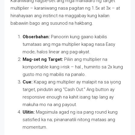
Karaniwang nagse-set ang mga manlalaro ng target
multiplier – karaniwang nasa pagitan ng 1.5x at 3x – at
hinahayaan ang instinct na maggabay kung kailan
babawiin bago ang susunod na hakbang.
Obserbahan:
Panoorin kung gaano kabilis
tumataas ang mga multiplier kapag nasa Easy
mode; halos linear ang pag-akyat.
Mag-set ng Target:
Piliin ang multiplier na
komportable kang i-risk – hal., huminto sa 2x kung
gusto mo ng mabilis na panalo.
Cue:
Kapag ang multiplier ay malapit na sa iyong
target, pindutin ang “Cash Out.” Ang button ay
responsive enough na kahit isang tap lang ay
makuha mo na ang payout.
Ulitin:
Magsimula agad ng isa pang round kung
satisfied ka na; pinananatili nitong mataas ang
momentum.