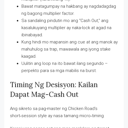
Bawat matagumpay na hakbang ay nagdadagdag
ng bagong multiplier factor.
Sa sandaling pindutin mo ang “Cash Out,” ang
kasalukuyang multiplier ay naka-lock at agad na
ibinabayad.
Kung hindi mo mapansin ang cue at ang manok ay
mahuhulog sa trap, mawawala ang iyong stake
kaagad.
Uulitin ang loop na ito bawat ilang segundo –
perpekto para sa mga mabilis na burst.
Timing Ng Desisyon: Kailan
Dapat Mag-Cash Out
Ang sikreto sa pag-master ng Chicken Road’s
short‑session style ay nasa tamang micro‑timing.