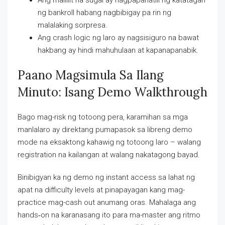
Ang maliliit na sugal ay nagpapanatili ng katatagan
ng bankroll habang nagbibigay pa rin ng
malalaking sorpresa.
Ang crash logic ng laro ay nagsisiguro na bawat
hakbang ay hindi mahuhulaan at kapanapanabik.
Paano Magsimula Sa Ilang
Minuto: Isang Demo Walkthrough
Bago mag-risk ng totoong pera, karamihan sa mga
manlalaro ay direktang pumapasok sa libreng demo
mode na eksaktong kahawig ng totoong laro – walang
registration na kailangan at walang nakatagong bayad.
Binibigyan ka ng demo ng instant access sa lahat ng
apat na difficulty levels at pinapayagan kang mag-
practice mag-cash out anumang oras. Mahalaga ang
hands‑on na karanasang ito para ma-master ang ritmo