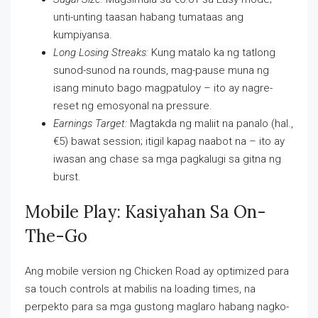
unti-unting taasan habang tumataas ang
kumpiyansa.
Long Losing Streaks:
Kung matalo ka ng tatlong
sunod-sunod na rounds, mag-pause muna ng
isang minuto bago magpatuloy – ito ay nagre-
reset ng emosyonal na pressure.
Earnings Target:
Magtakda ng maliit na panalo (hal.,
€5) bawat session; itigil kapag naabot na – ito ay
iwasan ang chase sa mga pagkalugi sa gitna ng
burst.
Mobile Play: Kasiyahan Sa On-
The-Go
Ang mobile version ng Chicken Road ay optimized para
sa touch controls at mabilis na loading times, na
perpekto para sa mga gustong maglaro habang nagko-