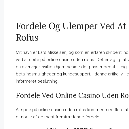
Fordele Og Ulemper Ved At 
Rofus
Mit navn er Lars Mikkelsen, og som en erfaren skribent in
ved at spille på online casino uden rofus. Det er vigtigt a
du overvejer, hvilken hjemmeside der passer bedst til dig,
betalingsmuligheder og kundesupport. I denne artikel vil j
informeret beslutning.
Fordele Ved Online Casino Uden Ro
At spille på online casino uden rofus kommer med flere attr
er nogle af de mest fremtrædende fordele: