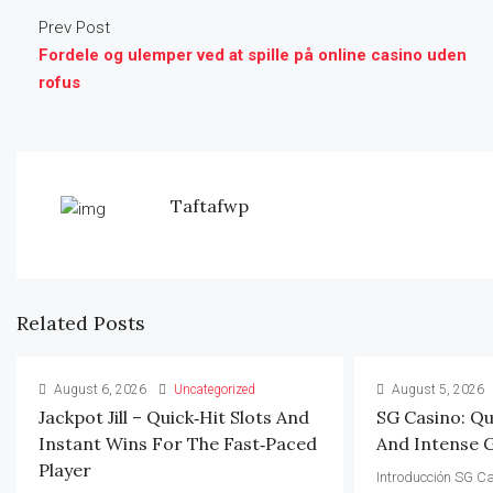
Prev Post
Fordele og ulemper ved at spille på online casino uden
rofus
Taftafwp
Related Posts
August 6, 2026
Uncategorized
August 5, 2026
Jackpot Jill – Quick‑Hit Slots And
SG Casino: Qu
Instant Wins For The Fast‑Paced
And Intense 
Player
Introducción SG Ca