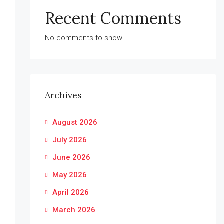
Recent Comments
No comments to show.
Archives
August 2026
July 2026
June 2026
May 2026
April 2026
March 2026