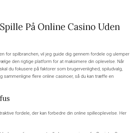
Spille På Online Casino Uden
den for spilbranchen, vil jeg guide dig gennem fordele og ulemper
t vælge den rigtige platform for at maksimere din oplevelse. Når
 skal du fokusere på faktorer som brugervenlighed, spiludvalg,
eg sammenligne flere online casinoer, så du kan træffe en
fus
aktive fordele, der kan forbedre din online spilleoplevelse. Her