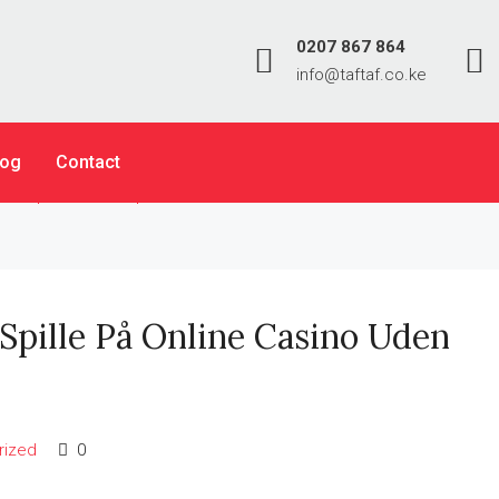
0207 867 864
info@taftaf.co.ke
log
Contact
Spille På Online Casino Uden
rized
0