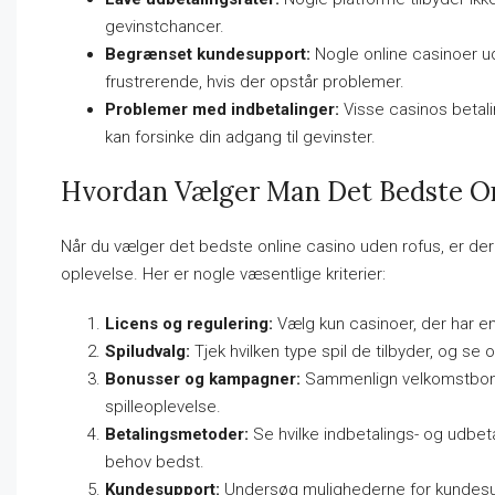
gevinstchancer.
Begrænset kundesupport:
Nogle online casinoer u
frustrerende, hvis der opstår problemer.
Problemer med indbetalinger:
Visse casinos betal
kan forsinke din adgang til gevinster.
Hvordan Vælger Man Det Bedste On
Når du vælger det bedste online casino uden rofus, er der 
oplevelse. Her er nogle væsentlige kriterier:
Licens og regulering:
Vælg kun casinoer, der har en
Spiludvalg:
Tjek hvilken type spil de tilbyder, og se 
Bonusser og kampagner:
Sammenlign velkomstbonus
spilleoplevelse.
Betalingsmetoder:
Se hvilke indbetalings- og udbet
behov bedst.
Kundesupport:
Undersøg mulighederne for kundesup