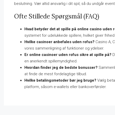
beslutning. Vær altid ansvarlig i dit spil, så du undgår even
Ofte Stillede Spørgsmål (FAQ)
Hvad betyder det at spille på online casino uden 
systemet for udelukkede spillere, hvilket giver frihed
Hvilke casinoer anbefales uden rofus?
Casino A, C
vores sammenligning af funktioner og ydelser.
Er online casinoer uden rofus sikre at spille på?
De
en anerkendt spillemyndighed.
Hvordan finder jeg de bedste bonusser?
Sammenlig
at finde de mest fordelagtige tilbud.
Hvilke betalingsmetoder bør jeg bruge?
Vælg betal
platform, såsom e-wallets eller bankoverførsler.