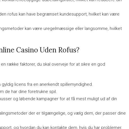
den rofus kan have begrænset kundesupport, hvilket kan være
ingsmetoder kan være uregelmæssige eller langsomme, hvilket
line Casino Uden Rofus?
en række faktorer, du skal overveje for at sikre en god
 gyldig licens fra en anerkendt spillemyndighed.
om de har dine foretrukne spil.
ser og løbende kampagner for at få mest muligt ud af din
alingsmetoder der er tilgængelige, og vælg dem, der passer dine
port, og hvordan du kan kontakte dem, hvis du har problemer.