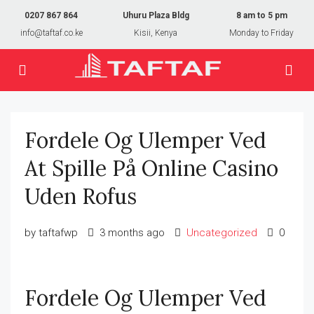
0207 867 864
Uhuru Plaza Bldg
8 am to 5 pm
info@taftaf.co.ke
Kisii, Kenya
Monday to Friday
Fordele Og Ulemper Ved
At Spille På Online Casino
Uden Rofus
by taftafwp
3 months ago
Uncategorized
0
Fordele Og Ulemper Ved