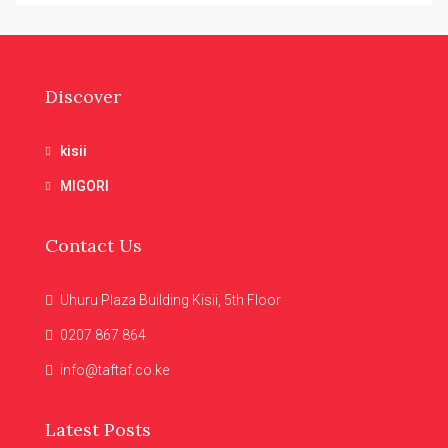
Discover
kisii
MIGORI
Contact Us
Uhuru Plaza Building Kisii, 5th Floor
0207 867 864
info@taftaf.co.ke
Latest Posts