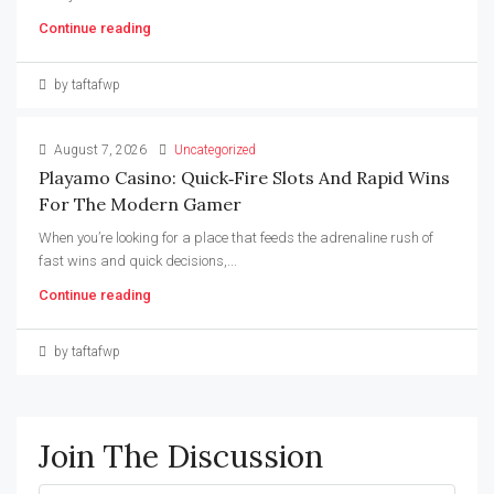
Continue reading
by taftafwp
August 7, 2026
Uncategorized
Playamo Casino: Quick‑Fire Slots And Rapid Wins
For The Modern Gamer
When you’re looking for a place that feeds the adrenaline rush of
fast wins and quick decisions,...
Continue reading
by taftafwp
Join The Discussion