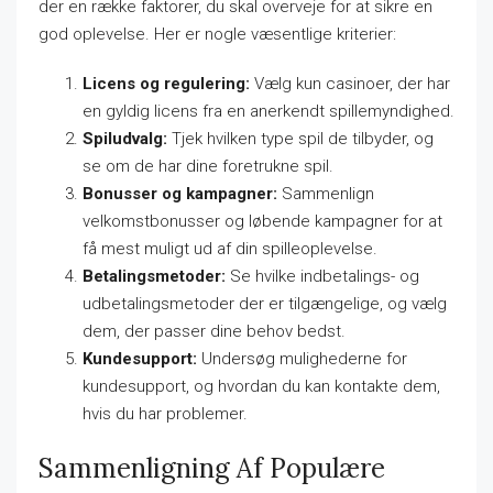
der en række faktorer, du skal overveje for at sikre en
god oplevelse. Her er nogle væsentlige kriterier:
Licens og regulering:
Vælg kun casinoer, der har
en gyldig licens fra en anerkendt spillemyndighed.
Spiludvalg:
Tjek hvilken type spil de tilbyder, og
se om de har dine foretrukne spil.
Bonusser og kampagner:
Sammenlign
velkomstbonusser og løbende kampagner for at
få mest muligt ud af din spilleoplevelse.
Betalingsmetoder:
Se hvilke indbetalings- og
udbetalingsmetoder der er tilgængelige, og vælg
dem, der passer dine behov bedst.
Kundesupport:
Undersøg mulighederne for
kundesupport, og hvordan du kan kontakte dem,
hvis du har problemer.
Sammenligning Af Populære