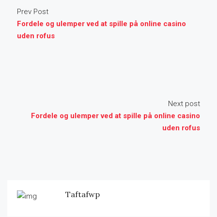
Prev Post
Fordele og ulemper ved at spille på online casino
uden rofus
Next post
Fordele og ulemper ved at spille på online casino
uden rofus
Taftafwp