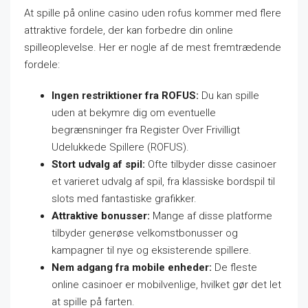
At spille på online casino uden rofus kommer med flere
attraktive fordele, der kan forbedre din online
spilleoplevelse. Her er nogle af de mest fremtrædende
fordele:
Ingen restriktioner fra ROFUS:
Du kan spille
uden at bekymre dig om eventuelle
begrænsninger fra Register Over Frivilligt
Udelukkede Spillere (ROFUS).
Stort udvalg af spil:
Ofte tilbyder disse casinoer
et varieret udvalg af spil, fra klassiske bordspil til
slots med fantastiske grafikker.
Attraktive bonusser:
Mange af disse platforme
tilbyder generøse velkomstbonusser og
kampagner til nye og eksisterende spillere.
Nem adgang fra mobile enheder:
De fleste
online casinoer er mobilvenlige, hvilket gør det let
at spille på farten.