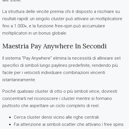
La struttura delle vincite premia chi è disposto a rischiare su
risultati rapidi: un singolo cluster può attivare un moltiplicatore
fino a 1.000×, e la funzione free‑spin può accumulare
moltiplicatori in un bonus globale.
Maestria Pay Anywhere In Secondi
Il sistema “Pay Anywhere” elimina la necessità di allineare set
specifici di simboli lungo paylines predefinite, rendendo più
facile per i velocisti individuare combinazioni vincenti
istantaneamente.
Poiché qualsiasi cluster di otto o più simboli vince, dovresti
concentrarti nel riconoscere i cluster mentre si formano
piuttosto che aspettare un ciclo completo di reel.
Cerca cluster densi vicino alle righe centrali.
Fai attenzione ai simboli scatter che attivano i free spins.