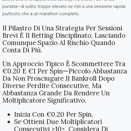
puntata—di solito troppo elevato se miri a una sessione rapida
piuttosto che a un marathon completo.
Il Pilastro Di Una Strategia Per Sessioni
Brevi È Il Betting Disciplinato, Lasciando
Comunque Spazio Al Rischio Quando
Conta Di Più.
Un Approccio Tipico È Scommettere Tra
€0.20 E €1 Per Spin—Piccolo Abbastanza
Da Non Prosciugare Il Bankroll Dopo
Diverse Perdite Consecutive, Ma
Abbastanza Grande Da Rendere Un
Moltiplicatore Significativo.
Inizia Con €0.20 Per Spin.
Se Ottieni Due Moltiplicatori
Consecutivi >10×, Considera Di