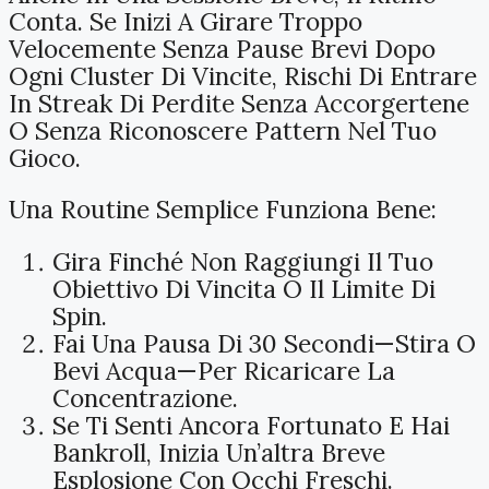
Conta. Se Inizi A Girare Troppo
Velocemente Senza Pause Brevi Dopo
Ogni Cluster Di Vincite, Rischi Di Entrare
In Streak Di Perdite Senza Accorgertene
O Senza Riconoscere Pattern Nel Tuo
Gioco.
Una Routine Semplice Funziona Bene:
Gira Finché Non Raggiungi Il Tuo
Obiettivo Di Vincita O Il Limite Di
Spin.
Fai Una Pausa Di 30 Secondi—Stira O
Bevi Acqua—Per Ricaricare La
Concentrazione.
Se Ti Senti Ancora Fortunato E Hai
Bankroll, Inizia Un’altra Breve
Esplosione Con Occhi Freschi.