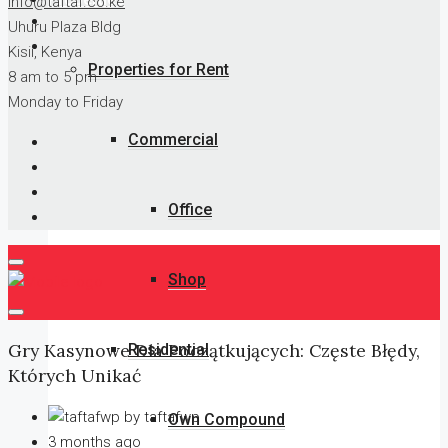
info@taftaf.co.ke
Uhuru Plaza Bldg
Kisii, Kenya
Properties for Rent
8 am to 5 pm
Monday to Friday
Commercial
Office
Shop
Gry Kasynowe Dla Początkujących: Częste Błędy,
Residential
Których Unikać
by taftafwp
Own Compound
3 months ago