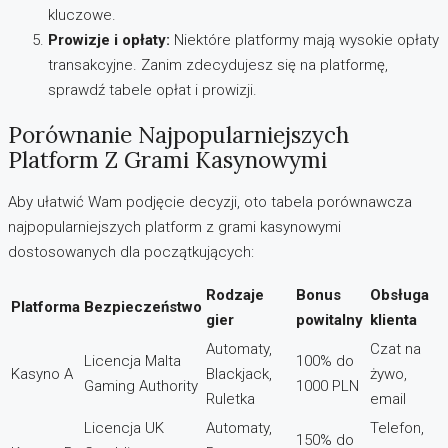
kluczowe.
Prowizje i opłaty:
Niektóre platformy mają wysokie opłaty
transakcyjne. Zanim zdecydujesz się na platformę,
sprawdź tabele opłat i prowizji.
Porównanie Najpopularniejszych
Platform Z Grami Kasynowymi
Aby ułatwić Wam podjęcie decyzji, oto tabela porównawcza
najpopularniejszych platform z grami kasynowymi
dostosowanych dla początkujących:
Rodzaje
Bonus
Obsługa
Platforma
Bezpieczeństwo
gier
powitalny
klienta
Automaty,
Czat na
Licencja Malta
100% do
Kasyno A
Blackjack,
żywo,
Gaming Authority
1000 PLN
Ruletka
email
Licencja UK
Automaty,
Telefon,
150% do