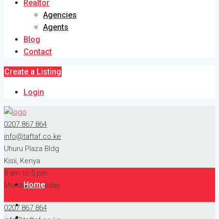
Realtor
Agencies
Agents
Blog
Contact
Create a Listing
Login
0207 867 864
info@taftaf.co.ke
Uhuru Plaza Bldg
Kisii, Kenya
8 am to 5 pm
Home
Monday to Friday
0207 867 864
Properties