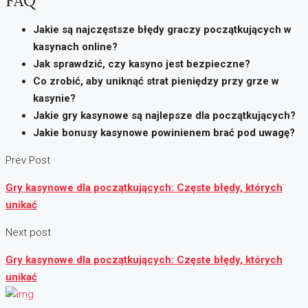
FAQ
Jakie są najczęstsze błędy graczy początkujących w
kasynach online?
Jak sprawdzić, czy kasyno jest bezpieczne?
Co zrobić, aby uniknąć strat pieniędzy przy grze w
kasynie?
Jakie gry kasynowe są najlepsze dla początkujących?
Jakie bonusy kasynowe powinienem brać pod uwagę?
Prev Post
Gry kasynowe dla początkujących: Częste błędy, których
unikać
Next post
Gry kasynowe dla początkujących: Częste błędy, których
unikać