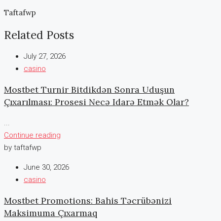
Taftafwp
Related Posts
July 27, 2026
casino
Mostbet Turnir Bitdikdən Sonra Uduşun
Çıxarılması: Prosesi Necə Idarə Etmək Olar?
...
Continue reading
by taftafwp
June 30, 2026
casino
Mostbet Promotions: Bahis Təcrübənizi
Maksimuma Çıxarmaq