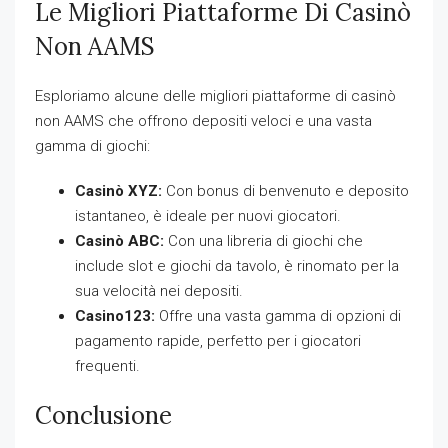
Le Migliori Piattaforme Di Casinò
Non AAMS
Esploriamo alcune delle migliori piattaforme di casinò
non AAMS che offrono depositi veloci e una vasta
gamma di giochi:
Casinò XYZ:
Con bonus di benvenuto e deposito
istantaneo, è ideale per nuovi giocatori.
Casinò ABC:
Con una libreria di giochi che
include slot e giochi da tavolo, è rinomato per la
sua velocità nei depositi.
Casino123:
Offre una vasta gamma di opzioni di
pagamento rapide, perfetto per i giocatori
frequenti.
Conclusione