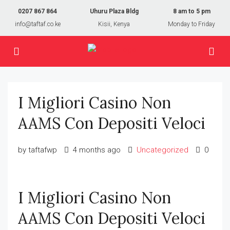
0207 867 864
Uhuru Plaza Bldg
8 am to 5 pm
info@taftaf.co.ke
Kisii, Kenya
Monday to Friday
I Migliori Casino Non
AAMS Con Depositi Veloci
by taftafwp
4 months ago
Uncategorized
0
I Migliori Casino Non
AAMS Con Depositi Veloci