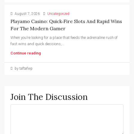
August 7, 2026
Uncategorized
Playamo Casino: Quick‑Fire Slots And Rapid Wins
For The Modern Gamer
When you’re looking for a place that feeds the adrenaline rush of
fast wins and quick decisions,...
Continue reading
by taftafwp
Join The Discussion