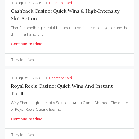
August 8, 2026
Uncategorized
Cashback Casino: Quick Wins & High‑Intensity
Slot Action
There’s something irresistible about a casino that lets you chase the
thrill in a handful of...
Continue reading
by taftafwp
August 8, 2026
Uncategorized
Royal Reels Casino: Quick Wins And Instant
Thrills
Why Short, High‑Intensity Sessions Are a Game Changer The allure
of Royal Reels Casino lies in...
Continue reading
by taftafwp