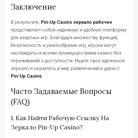
Заключение
В результате,
Pin-Up Casino зеркало рабочее
представляет собой надежную и удобную платформу
для азартных игр. Благодаря множеству функций,
безопасность и разнообразие игр, игроки могут
наслаждаться всеми преимуществами казино без
переживаний о доступности. Ищите свое идеальное
зеркало и окунитесь в мир развлечений и удачи с
Pin-Up Casino
.
Часто Задаваемые Вопросы
(FAQ)
1. Как Найти Рабочую Ссылку На
Зеркало Pin-Up Casino?