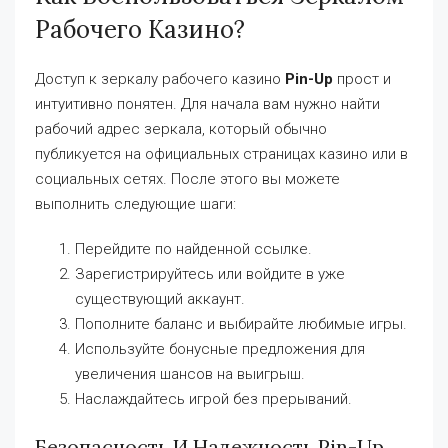
Рабочего Казино?
Доступ к зеркалу рабочего казино
Pin-Up
прост и
интуитивно понятен. Для начала вам нужно найти
рабочий адрес зеркала, который обычно
публикуется на официальных страницах казино или в
социальных сетях. После этого вы можете
выполнить следующие шаги:
Перейдите по найденной ссылке.
Зарегистрируйтесь или войдите в уже
существующий аккаунт.
Пополните баланс и выбирайте любимые игры.
Используйте бонусные предложения для
увеличения шансов на выигрыш.
Наслаждайтесь игрой без прерываний.
Безопасность И Надежность Pin-Up