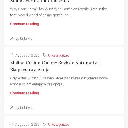
Roulette, And Instant Wins
Why Short-Form Play Wins With Gamble’s Mobile Slots In the
fast‑paced world of online gambling,...
Continue reading
by taftafwp
August 7, 2026
Uncategorized
Malina Casino Online: Szybkie Automaty I
Ekspresowa Akcja
Gdy jesteś w ruchu, kasyno, które zapewnia natychmiastowe
emocje, to zmieniająca grę opcja....
Continue reading
by taftafwp
August 7, 2026
Uncategorized