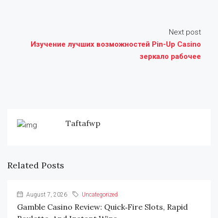
Next post
Изучение лучших возможностей Pin-Up Casino
зеркало рабочее
Taftafwp
Related Posts
August 7, 2026
Uncategorized
Gamble Casino Review: Quick‑Fire Slots, Rapid