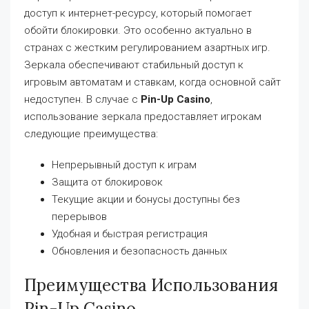
доступ к интернет-ресурсу, который помогает
обойти блокировки. Это особенно актуально в
странах с жестким регулированием азартных игр.
Зеркала обеспечивают стабильный доступ к
игровым автоматам и ставкам, когда основной сайт
недоступен. В случае с
Pin-Up Casino
,
использование зеркала предоставляет игрокам
следующие преимущества:
Непрерывный доступ к играм
Защита от блокировок
Текущие акции и бонусы доступны без
перерывов
Удобная и быстрая регистрация
Обновления и безопасность данных
Преимущества Использования
Pin-Up Casino