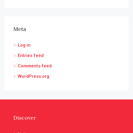
Meta
Log in
Entries feed
Comments feed
WordPress.org
Discover