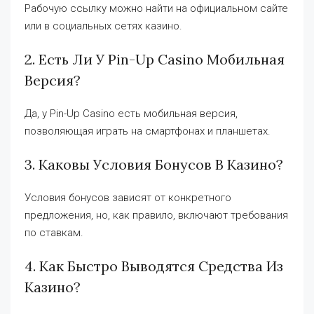
Рабочую ссылку можно найти на официальном сайте
или в социальных сетях казино.
2. Есть Ли У Pin-Up Casino Мобильная
Версия?
Да, у Pin-Up Casino есть мобильная версия,
позволяющая играть на смартфонах и планшетах.
3. Каковы Условия Бонусов В Казино?
Условия бонусов зависят от конкретного
предложения, но, как правило, включают требования
по ставкам.
4. Как Быстро Выводятся Средства Из
Казино?