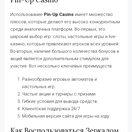
Использование
Pin-Up Casino
имеет множество
плюсов, которые делают его высоко конкурентным
среди аналогичных платформ. Во-первых, это
широкий выбор игр: слоты, настольные игры и live-
казино, которые привлекают игроков всех уровней.
Во-вторых, наличие большого количества бонусов и
акций является дополнительным стимулом для
участия. Вот несколько ключевых преимуществ:
Разнообразие игровых автоматов и
настольных игр
Частые акции и турниры с призами
Гибкие условия для вывода средств
Клиентская поддержка 24/7
Мобильная версия сайта для игры на ходу
Как Воспользоваться Зеркалом