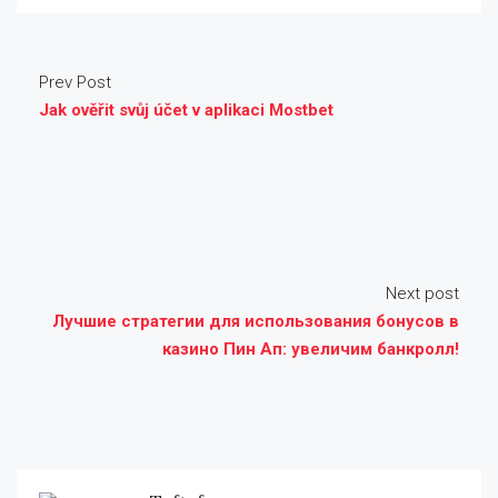
Prev Post
Jak ověřit svůj účet v aplikaci Mostbet
Next post
Лучшие стратегии для использования бонусов в
казино Пин Ап: увеличим банкролл!