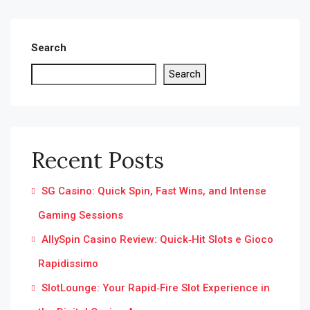
Search
Search
Recent Posts
SG Casino: Quick Spin, Fast Wins, and Intense
Gaming Sessions
AllySpin Casino Review: Quick‑Hit Slots e Gioco
Rapidissimo
SlotLounge: Your Rapid‑Fire Slot Experience in