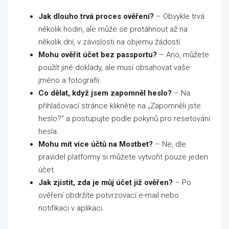
Jak dlouho trvá proces ověření?
– Obvykle trvá
několik hodin, ale může se protáhnout až na
několik dní, v závislosti na objemu žádostí.
Mohu ověřit účet bez passportu?
– Ano, můžete
použít jiné doklady, ale musí obsahovat vaše
jméno a fotografii.
Co dělat, když jsem zapomněl heslo?
– Na
přihlašovací stránce klikněte na „Zapomněli jste
heslo?“ a postupujte podle pokynů pro resetování
hesla.
Mohu mít více účtů na Mostbet?
– Ne, dle
pravidel platformy si můžete vytvořit pouze jeden
účet.
Jak zjistit, zda je můj účet již ověřen?
– Po
ověření obdržíte potvrzovací e-mail nebo
notifikaci v aplikaci.