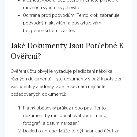
Možnost výběru: Bez ověření nemáte přístup k
možnosti výběru svých výher.
Ochrana proti podvodům: Tento krok zabraňuje
podvodným aktivitám a poskytuje vám
bezpečnější herní zážitek.
Jaké Dokumenty Jsou Potřebné K
Ověření?
Ověření účtu obvykle vyžaduje předložení několika
různých dokumentů. Tyto dokumenty slouží k potvrzení
vaší identity a adresy. Zde je seznam nejčastěji
požadovaných dokumentů:
Platný občanský průkaz nebo pas: Tento
dokument by měl obsahovat vaše jméno,
fotografii a datum narození.
Doklad o adrese: Může to být například účet za