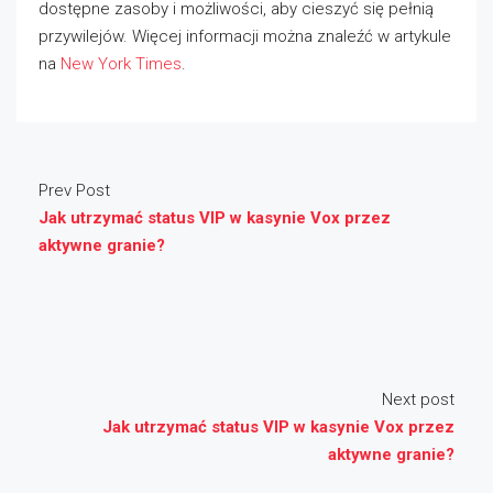
dostępne zasoby i możliwości, aby cieszyć się pełnią
przywilejów. Więcej informacji można znaleźć w artykule
na
New York Times
.
Prev Post
Jak utrzymać status VIP w kasynie Vox przez
aktywne granie?
Next post
Jak utrzymać status VIP w kasynie Vox przez
aktywne granie?