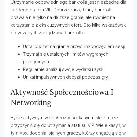
Utrzymanie odpowiedniego bankrolla jest niezbędne dla
każdego gracza VIP. Dobrze zarządzany bankroll
pozwala nie tylko na dłuższe granie, ale również na
korzystanie z ekskluzywnych ofert. Oto kilka wskazówek
dotyczących zarządzania bankrolla:
Ustal budżet na granie przed rozpoczęciem sesji.
Trzymaj się ustalonych limitów wygranych i
przegranych.
Regularnie analizuj swoje wydatki i zyski.
Unikaj impulsywnych decyzji podczas gry.
Aktywność Społecznościowa I
Networking
Bycie aktywnym w społeczności kasyna także może
przyczynić się do utrzymania statusu VIP. Wiele kasyn, w
tym Vox, docenia lojalnych graczy, którzy angażują się w