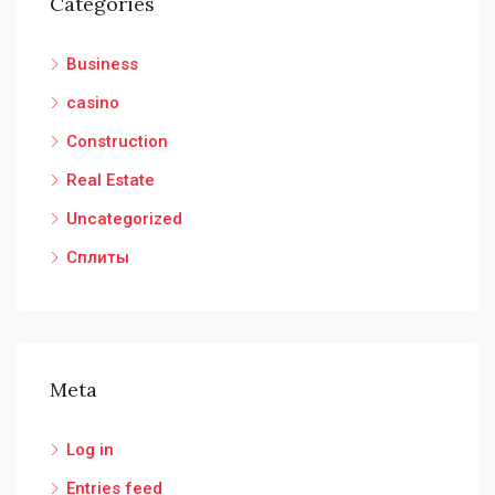
Categories
Business
casino
Construction
Real Estate
Uncategorized
Сплиты
Meta
Log in
Entries feed