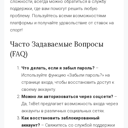
сложности, всегда можно обратиться в службу
поддержки, где вам помогут решить любую
проблему. Пользуйтесь всеми возможностями
платформы и получайте удовольствие от ставок на
спорт!
Часто Задаваемые Вопросы
(FAQ)
Что делать, если я забыл пароль?
–
Используйте функцию «Забыли пароль?» на
странице входа, чтобы восстановить доступ к
своему аккаунту.
Можно ли авторизоваться через соцсети?
–
Да, 1xBet предлагает возможность входа через
аккаунты в различных социальных сетях.
Как восстановить заблокированный
аккаунт?
– Свяжитесь со службой поддержки