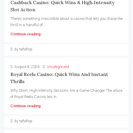
Cashback Casino: Quick Wins & High‑Intensity
Slot Action
There’s something irresistible about a casino that lets you chase the
thrill in a handful of...
Continue reading
by taftafwp
August 8, 2026
Uncategorized
Royal Reels Casino: Quick Wins And Instant
Thrills
Why Short, High‑Intensity Sessions Are a Game Changer The allure
of Royal Reels Casino lies in...
Continue reading
by taftafwp