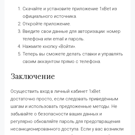
Скачайте и установите приложение 1xBet из
официального источника.
Откройте приложение.
Введите свои данные для авторизации: номер
телефона или email и пароль.
Нажмите кнопку «Войти».
Теперь вы сможете делать ставки и управлять
своим аккаунтом прямо с телефона.
Заключение
Осуществить вход в личный кабинет 1xBet
достаточно просто, если следовать приведённым
шагам и использовать предложенные методы. Не
забывайте о безопасности ваших данных и
регулярно обновляйте пароль для предотвращения
несанкционированного доступа. Если у вас возникли