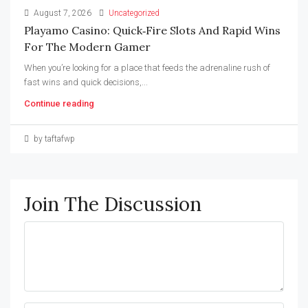
August 7, 2026
Uncategorized
Playamo Casino: Quick‑Fire Slots And Rapid Wins
For The Modern Gamer
When you’re looking for a place that feeds the adrenaline rush of
fast wins and quick decisions,...
Continue reading
by taftafwp
Join The Discussion