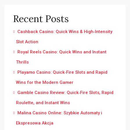
Recent Posts
Cashback Casino: Quick Wins & High‑Intensity
Slot Action
Royal Reels Casino: Quick Wins and Instant
Thrills
Playamo Casino: Quick‑Fire Slots and Rapid
Wins for the Modern Gamer
Gamble Casino Review: Quick‑Fire Slots, Rapid
Roulette, and Instant Wins
Malina Casino Online: Szybkie Automaty i
Ekspresowa Akcja