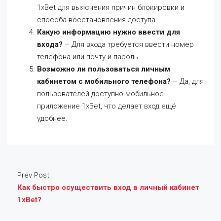
1xBet для выяснения причин блокировки и
способа восстановления доступа.
Какую информацию нужно ввести для
входа?
– Для входа требуется ввести номер
телефона или почту и пароль.
Возможно ли пользоваться личным
кабинетом с мобильного телефона?
– Да, для
пользователей доступно мобильное
приложение 1xBet, что делает вход ещё
удобнее.
Prev Post
Как быстро осуществить вход в личный кабинет
1xBet?