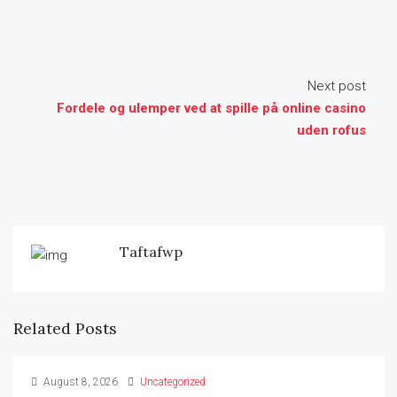
Next post
Fordele og ulemper ved at spille på online casino
uden rofus
Taftafwp
Related Posts
August 8, 2026
Uncategorized