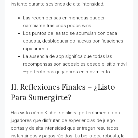
instante durante sesiones de alta intensidad.
Las recompensas en monedas pueden
cambiarse tras unos pocos wins.
Los puntos de lealtad se acumulan con cada
apuesta, desbloqueando nuevas bonificaciones
rápidamente.
La ausencia de app significa que todas las
recompensas son accesibles desde el sitio móvil
—perfecto para jugadores en movimiento.
11. Reflexiones Finales – ¿Listo
Para Sumergirte?
Has visto cómo Kinbet se alinea perfectamente con
jugadores que disfrutan de experiencias de juego
cortas y de alta intensidad que entregan resultados
instantáneos y pagos rápidos. La biblioteca robusta, la