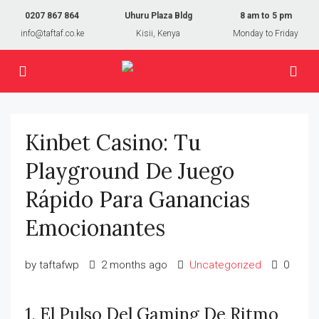
0207 867 864
Uhuru Plaza Bldg
8 am to 5 pm
info@taftaf.co.ke
Kisii, Kenya
Monday to Friday
Kinbet Casino: Tu
Playground De Juego
Rápido Para Ganancias
Emocionantes
by taftafwp
2 months ago
Uncategorized
0
1. El Pulso Del Gaming De Ritmo