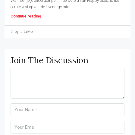
Wanneer je je onderdompelt in de wereld van Happy Slots, is het
eerste wat opvalt de levendige mix...
Continue reading
by taftafwp
Join The Discussion