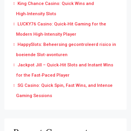
King Chance Casino: Quick Wins and
High‑Intensity Slots
LUCKY76 Casino: Quick‑Hit Gaming for the
Modern High‑Intensity Player
HappySlots: Beheersing gecontroleerd risico in
boeiende Slot-avonturen
Jackpot Jill – Quick‑Hit Slots and Instant Wins
for the Fast‑Paced Player
SG Casino: Quick Spin, Fast Wins, and Intense
Gaming Sessions