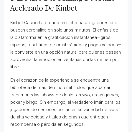
Acelerado De Kinbet
Kinbet Casino ha creado un nicho para jugadores que
buscan adrenalina en solo unos minutos. El énfasis de
la plataforma en la gratificación instantánea—giros
rápidos, resultados de crash rápidos y pagos veloces—
la convierte en una opción natural para quienes desean
aprovechar la emoción en ventanas cortas de tiempo
libre.
En el corazón de la experiencia se encuentra una
biblioteca de más de cinco mil títulos que abarcan
tragamonedas, shows de dealer en vivo, crash games,
poker y bingo. Sin embargo, el verdadero imán para los
jugadores de sesiones cortas es su variedad de slots
de alta velocidad y títulos de crash que entregan
recompensa o pérdida en segundos.