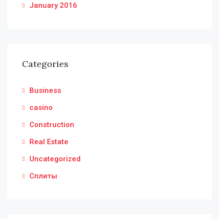
January 2016
Categories
Business
casino
Construction
Real Estate
Uncategorized
Сплиты