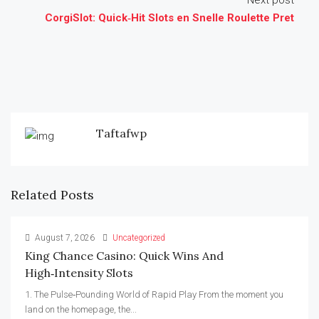
Next post
CorgiSlot: Quick‑Hit Slots en Snelle Roulette Pret
Taftafwp
Related Posts
August 7, 2026
Uncategorized
King Chance Casino: Quick Wins And
High‑Intensity Slots
1. The Pulse‑Pounding World of Rapid Play From the moment you
land on the homepage, the...