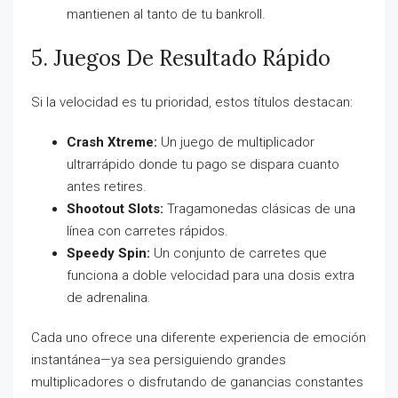
mantienen al tanto de tu bankroll.
5. Juegos De Resultado Rápido
Si la velocidad es tu prioridad, estos títulos destacan:
Crash Xtreme:
Un juego de multiplicador
ultrarrápido donde tu pago se dispara cuanto
antes retires.
Shootout Slots:
Tragamonedas clásicas de una
línea con carretes rápidos.
Speedy Spin:
Un conjunto de carretes que
funciona a doble velocidad para una dosis extra
de adrenalina.
Cada uno ofrece una diferente experiencia de emoción
instantánea—ya sea persiguiendo grandes
multiplicadores o disfrutando de ganancias constantes