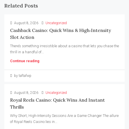
Related Posts
August 8, 2026
Uncategorized
Cashback Casino: Quick Wins & High‑Intensity
Slot Action
There’s something irresistible about a casino that lets you chase the
thrill in a handful of...
Continue reading
by taftafwp
August 8, 2026
Uncategorized
Royal Reels Casino: Quick Wins And Instant
Thrills
Why Short, High‑Intensity Sessions Are a Game Changer The allure
of Royal Reels Casino lies in...