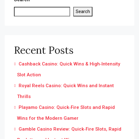
Search
Recent Posts
Cashback Casino: Quick Wins & High‑Intensity
Slot Action
Royal Reels Casino: Quick Wins and Instant
Thrills
Playamo Casino: Quick‑Fire Slots and Rapid
Wins for the Modern Gamer
Gamble Casino Review: Quick‑Fire Slots, Rapid