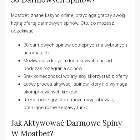
Mostbet, znane kasyno online, przyciąga graczy swoją
hojną ofertą darmowych spinów. Oto, co możesz
oczekiwać:
30 darmowych spinów dostępnych na wybranych
automatach.
Możliwość zdobycia dodatkowych nagród
podczas rozegrania spinów.
Brak konieczności wpłaty, aby skorzystać z oferty.
Łatwy proces aktywacji spinów, który nie wymaga
skomplikowanych kroków.
Różnorodne gry, które można wypróbować,
oferujące różne zestawy funkcji.
Jak Aktywować Darmowe Spiny
W Mostbet?