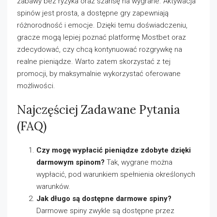
zabawy bez ryzyka oraz szansę na wygrane. Aktywacja
spinów jest prosta, a dostępne gry zapewniają
różnorodność i emocje. Dzięki temu doświadczeniu,
gracze mogą lepiej poznać platformę Mostbet oraz
zdecydować, czy chcą kontynuować rozgrywkę na
realne pieniądze. Warto zatem skorzystać z tej
promocji, by maksymalnie wykorzystać oferowane
możliwości.
Najczęściej Zadawane Pytania
(FAQ)
Czy mogę wypłacić pieniądze zdobyte dzięki
darmowym spinom?
Tak, wygrane można
wypłacić, pod warunkiem spełnienia określonych
warunków.
Jak długo są dostępne darmowe spiny?
Darmowe spiny zwykle są dostępne przez