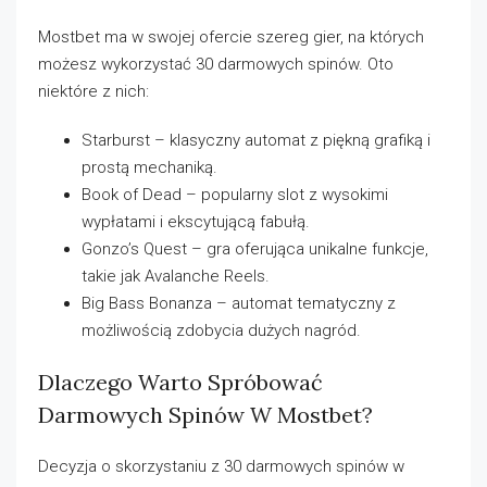
Mostbet ma w swojej ofercie szereg gier, na których
możesz wykorzystać 30 darmowych spinów. Oto
niektóre z nich:
Starburst – klasyczny automat z piękną grafiką i
prostą mechaniką.
Book of Dead – popularny slot z wysokimi
wypłatami i ekscytującą fabułą.
Gonzo’s Quest – gra oferująca unikalne funkcje,
takie jak Avalanche Reels.
Big Bass Bonanza – automat tematyczny z
możliwością zdobycia dużych nagród.
Dlaczego Warto Spróbować
Darmowych Spinów W Mostbet?
Decyzja o skorzystaniu z 30 darmowych spinów w