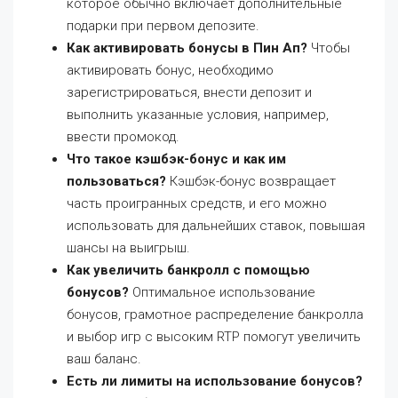
которое обычно включает дополнительные
подарки при первом депозите.
Как активировать бонусы в Пин Ап?
Чтобы
активировать бонус, необходимо
зарегистрироваться, внести депозит и
выполнить указанные условия, например,
ввести промокод.
Что такое кэшбэк-бонус и как им
пользоваться?
Кэшбэк-бонус возвращает
часть проигранных средств, и его можно
использовать для дальнейших ставок, повышая
шансы на выигрыш.
Как увеличить банкролл с помощью
бонусов?
Оптимальное использование
бонусов, грамотное распределение банкролла
и выбор игр с высоким RTP помогут увеличить
ваш баланс.
Есть ли лимиты на использование бонусов?