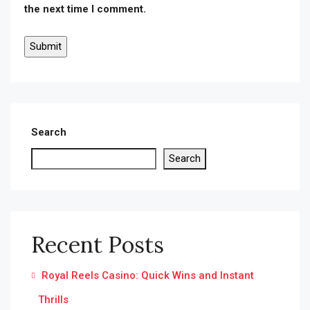
the next time I comment.
Search
Search
Recent Posts
Royal Reels Casino: Quick Wins and Instant
Thrills