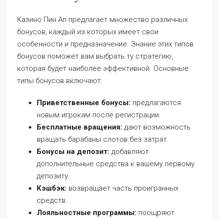
Казино Пин Ап предлагает множество различных
бонусов, каждый из которых имеет свои
особенности и предназначение. Знание этих типов
бонусов поможет вам выбрать ту стратегию,
которая будет наиболее эффективной. Основные
типы бонусов включают:
Приветственные бонусы:
предлагаются
новым игрокам после регистрации.
Бесплатные вращения:
дают возможность
вращать барабаны слотов без затрат.
Бонусы на депозит:
добавляют
дополнительные средства к вашему первому
депозиту.
Кэшбэк:
возвращает часть проигранных
средств.
Лояльностные программы:
поощряют