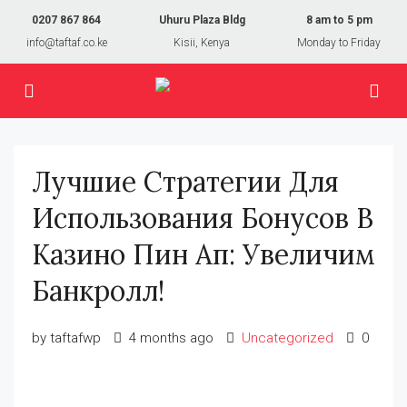
0207 867 864
Uhuru Plaza Bldg
8 am to 5 pm
info@taftaf.co.ke
Kisii, Kenya
Monday to Friday
Лучшие Стратегии Для
Использования Бонусов В
Казино Пин Ап: Увеличим
Банкролл!
by taftafwp
4 months ago
Uncategorized
0