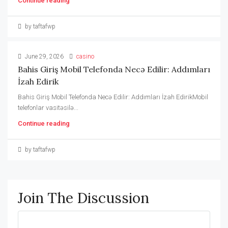
Continue reading
by taftafwp
June 29, 2026
casino
Bahis Giriş Mobil Telefonda Necə Edilir: Addımları
İzah Edirik
Bahis Giriş Mobil Telefonda Necə Edilir: Addımları İzah EdirikMobil
telefonlar vasitəsilə...
Continue reading
by taftafwp
Join The Discussion