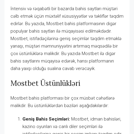
İntensiv və rəqabətli bir bazarda bahis saytları müştəri
cəlb etmək üçün müxtəlif xüsusiyyətlər və təkliflər təqdim
edirlər. Bu yazıda, Mostbet bahis platformasının digər
populyar bahis saytları ilə müqayisəsi edilməkdədir.
Mostbet, istifadəçilərinə geniş seçimlər təqdim etməklə
yanaşı, müştəri məmnuniyyətini artırmaq məqsədilə bir
çox üstünlüklərə malikdir. Bu yazıda Mostbet ilə digər
bahis saytlarını müqayisə edərək, hansı platformanın
daha yaxşı olduğu sualına cavab verəcəyik.
Mostbet Üstünlükləri
Mostbet bahis platforması bir çox müsbət cəhətlərə
malikdir. Bu üstünlüklərdən bəziləri aşağıdakılardır:
Geniş Bahis Seçimləri:
Mostbet, idman bahisləri,
kazino oyunları və canlı diler seçimləri ilə