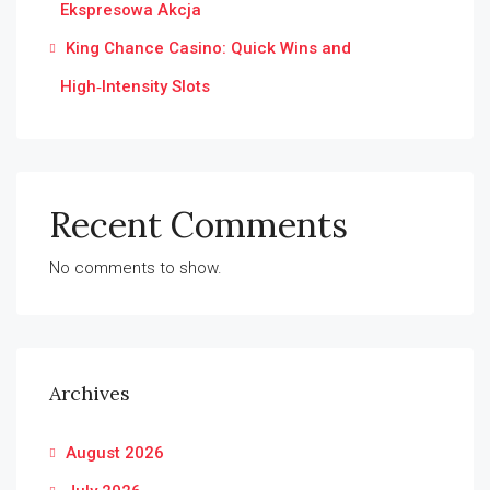
Ekspresowa Akcja
King Chance Casino: Quick Wins and
High‑Intensity Slots
Recent Comments
No comments to show.
Archives
August 2026