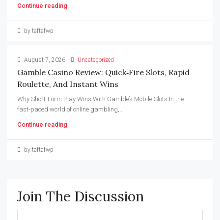
Continue reading
by taftafwp
August 7, 2026
Uncategorized
Gamble Casino Review: Quick‑Fire Slots, Rapid
Roulette, And Instant Wins
Why Short-Form Play Wins With Gamble’s Mobile Slots In the
fast‑paced world of online gambling,...
Continue reading
by taftafwp
Join The Discussion