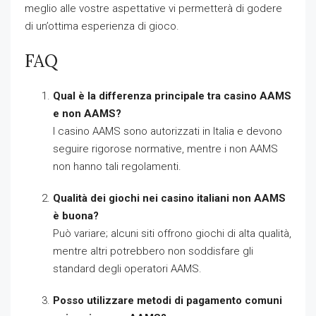
meglio alle vostre aspettative vi permetterà di godere
di un’ottima esperienza di gioco.
FAQ
Qual è la differenza principale tra casino AAMS
e non AAMS?
I casino AAMS sono autorizzati in Italia e devono
seguire rigorose normative, mentre i non AAMS
non hanno tali regolamenti.
Qualità dei giochi nei casino italiani non AAMS
è buona?
Può variare; alcuni siti offrono giochi di alta qualità,
mentre altri potrebbero non soddisfare gli
standard degli operatori AAMS.
Posso utilizzare metodi di pagamento comuni