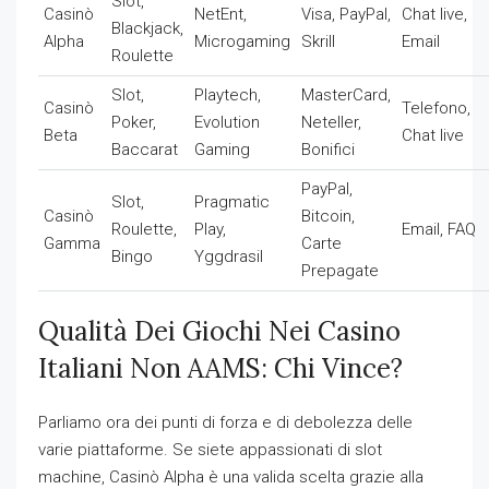
Slot,
Casinò
NetEnt,
Visa, PayPal,
Chat live,
Blackjack,
Alpha
Microgaming
Skrill
Email
Roulette
Slot,
Playtech,
MasterCard,
Casinò
Telefono,
Poker,
Evolution
Neteller,
Beta
Chat live
Baccarat
Gaming
Bonifici
PayPal,
Slot,
Pragmatic
Casinò
Bitcoin,
Roulette,
Play,
Email, FAQ
Gamma
Carte
Bingo
Yggdrasil
Prepagate
Qualità Dei Giochi Nei Casino
Italiani Non AAMS: Chi Vince?
Parliamo ora dei punti di forza e di debolezza delle
varie piattaforme. Se siete appassionati di slot
machine, Casinò Alpha è una valida scelta grazie alla