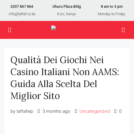
0207 867 864
Uhuru Plaza Bldg
8 am to 5 pm
info@taftaf.co.ke
Kisii, Kenya
Monday to Friday
Qualità Dei Giochi Nei
Casino Italiani Non AAMS:
Guida Alla Scelta Del
Miglior Sito
by taftafwp
3 months ago
Uncategorized
0