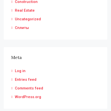
Construction
Real Estate
Uncategorized
Сплиты
Meta
Log in
Entries feed
Comments feed
WordPress.org