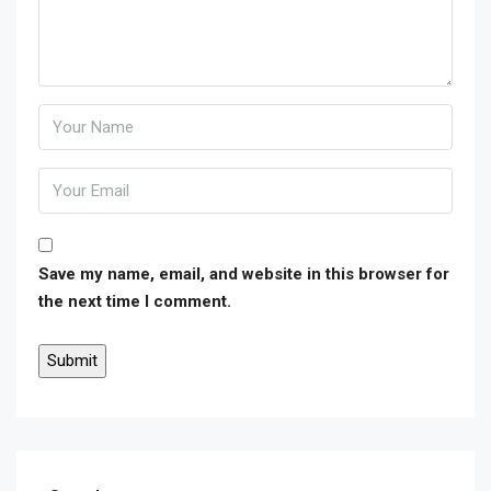
Save my name, email, and website in this browser for
the next time I comment.