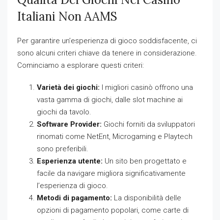
Italiani Non AAMS
Per garantire un’esperienza di gioco soddisfacente, ci
sono alcuni criteri chiave da tenere in considerazione.
Cominciamo a esplorare questi criteri:
Varietà dei giochi:
I migliori casinò offrono una
vasta gamma di giochi, dalle slot machine ai
giochi da tavolo.
Software Provider:
Giochi forniti da sviluppatori
rinomati come NetEnt, Microgaming e Playtech
sono preferibili.
Esperienza utente:
Un sito ben progettato e
facile da navigare migliora significativamente
l’esperienza di gioco.
Metodi di pagamento:
La disponibilità delle
opzioni di pagamento popolari, come carte di