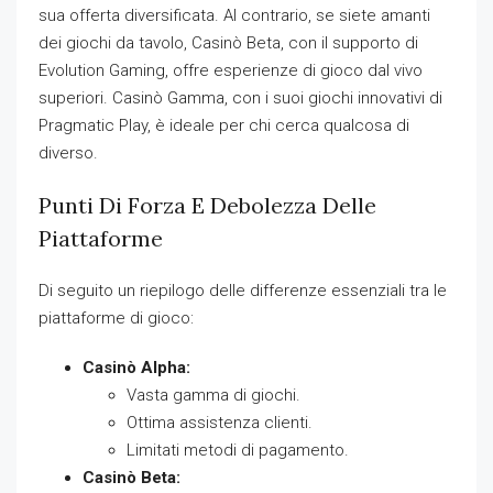
sua offerta diversificata. Al contrario, se siete amanti
dei giochi da tavolo, Casinò Beta, con il supporto di
Evolution Gaming, offre esperienze di gioco dal vivo
superiori. Casinò Gamma, con i suoi giochi innovativi di
Pragmatic Play, è ideale per chi cerca qualcosa di
diverso.
Punti Di Forza E Debolezza Delle
Piattaforme
Di seguito un riepilogo delle differenze essenziali tra le
piattaforme di gioco:
Casinò Alpha:
Vasta gamma di giochi.
Ottima assistenza clienti.
Limitati metodi di pagamento.
Casinò Beta: