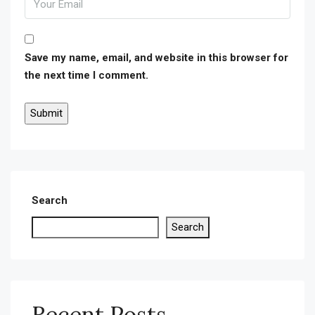
Save my name, email, and website in this browser for
the next time I comment.
Search
Search
Recent Posts