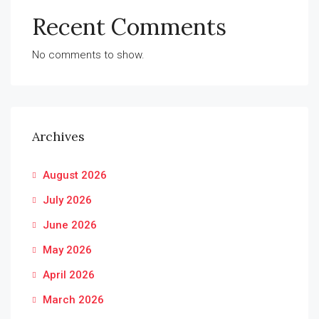
Recent Comments
No comments to show.
Archives
August 2026
July 2026
June 2026
May 2026
April 2026
March 2026