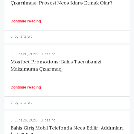
Çıxarılması: Prosesi Necə Idarə Etmək Olar?
...
Continue reading
by taftafwp
June 30, 2026
casino
Mostbet Promotions: Bahis Təcrübənizi
Maksimuma Çıxarmaq
...
Continue reading
by taftafwp
June 29, 2026
casino
Bahis Giriş Mobil Telefonda Necə Edilir: Addımları