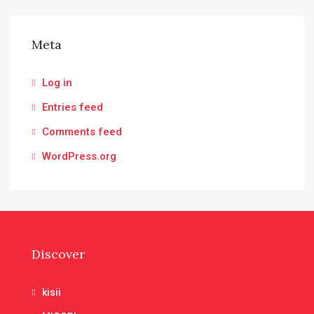
Meta
Log in
Entries feed
Comments feed
WordPress.org
Discover
kisii