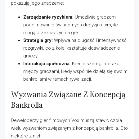
pokazują jego znaczenie:
Zarządzanie ryzykiem:
Umożliwia graczom
podejmowanie świadomych decyzji o tym, ile
mogą przeznaczyć na grę.
Strategia gry:
Wpływa na długość i intensywność
rozgrywki, co z kolei kształtuje doświadczenie
graczy.
Interakcja społeczna:
Kreuje szereg interakcji
między graczami, kiedy wspólnie dzielą się swoim
bankrollami w ramach rywalizacji.
Wyzwania Związane Z Koncepcją
Bankrolla
Deweloperzy gier filmowych Vox muszą stawić czoła
wielu wyzwaniom związanym z koncepcją bankrolla. Oto
niektóre z nich: