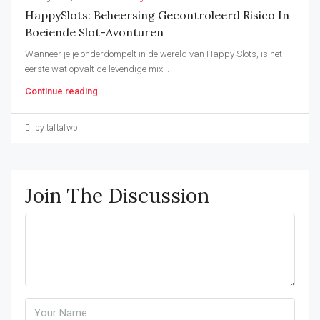
HappySlots: Beheersing Gecontroleerd Risico In
Boeiende Slot-Avonturen
Wanneer je je onderdompelt in de wereld van Happy Slots, is het
eerste wat opvalt de levendige mix...
Continue reading
by taftafwp
Join The Discussion