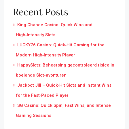
Recent Posts
King Chance Casino: Quick Wins and
High‑Intensity Slots
LUCKY76 Casino: Quick‑Hit Gaming for the
Modern High‑Intensity Player
HappySlots: Beheersing gecontroleerd risico in
boeiende Slot-avonturen
Jackpot Jill – Quick‑Hit Slots and Instant Wins
for the Fast‑Paced Player
SG Casino: Quick Spin, Fast Wins, and Intense
Gaming Sessions