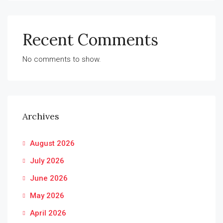
Recent Comments
No comments to show.
Archives
August 2026
July 2026
June 2026
May 2026
April 2026