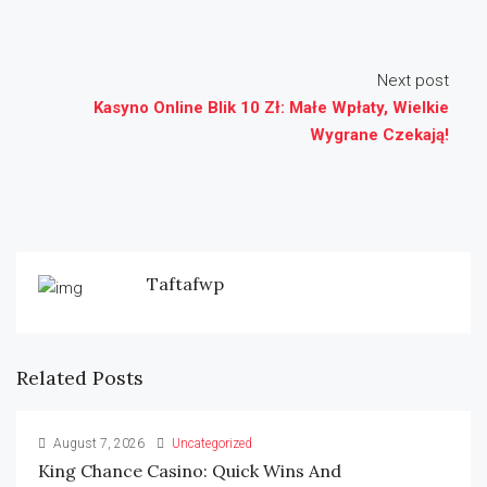
Next post
Kasyno Online Blik 10 Zł: Małe Wpłaty, Wielkie
Wygrane Czekają!
Taftafwp
Related Posts
August 7, 2026
Uncategorized
King Chance Casino: Quick Wins And