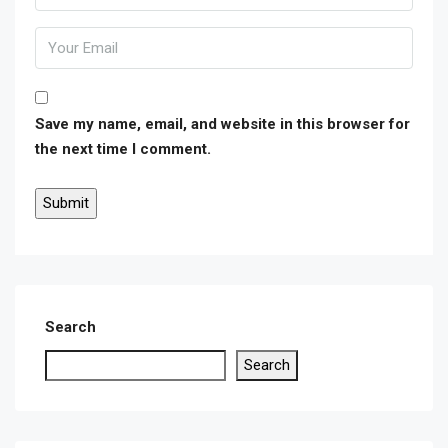
Save my name, email, and website in this browser for
the next time I comment.
Search
Search