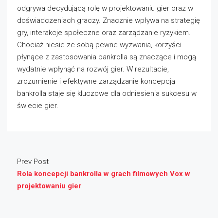
odgrywa decydującą rolę w projektowaniu gier oraz w
doświadczeniach graczy. Znacznie wpływa na strategię
gry, interakcje społeczne oraz zarządzanie ryzykiem.
Chociaż niesie ze sobą pewne wyzwania, korzyści
płynące z zastosowania bankrolla są znaczące i mogą
wydatnie wpłynąć na rozwój gier. W rezultacie,
zrozumienie i efektywne zarządzanie koncepcją
bankrolla staje się kluczowe dla odniesienia sukcesu w
świecie gier.
Prev Post
Rola koncepcji bankrolla w grach filmowych Vox w
projektowaniu gier