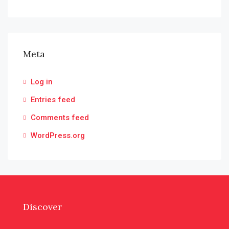
Meta
Log in
Entries feed
Comments feed
WordPress.org
Discover