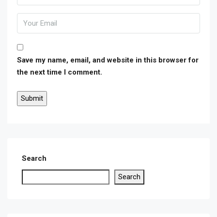
Save my name, email, and website in this browser for
the next time I comment.
Search
Search