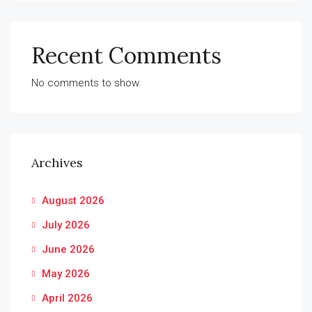
Recent Comments
No comments to show.
Archives
August 2026
July 2026
June 2026
May 2026
April 2026