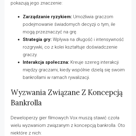
pokazują jego znaczenie:
Zarządzanie ryzykiem:
Umożliwia graczom
podejmowanie świadomych decyzji o tym, ile
mogą przeznaczyć na grę.
Strategia gry:
Wpływa na długość i intensywność
rozgrywki, co z kolei kształtuje doświadczenie
graczy.
Interakcja społeczna:
Kreuje szereg interakcji
między graczami, kiedy wspólnie dzielą się swoim
bankrollami w ramach rywalizacji.
Wyzwania Związane Z Koncepcją
Bankrolla
Deweloperzy gier filmowych Vox muszą stawić czoła
wielu wyzwaniom związanym z koncepcją bankrolla. Oto
niektóre z nich: