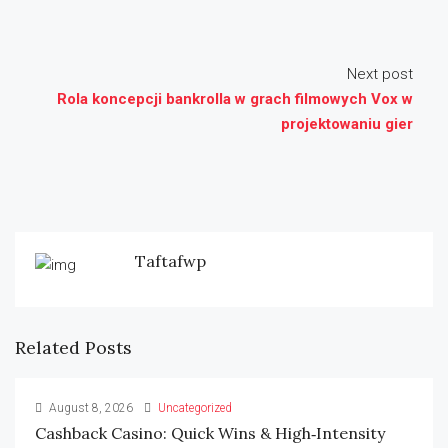
Next post
Rola koncepcji bankrolla w grach filmowych Vox w
projektowaniu gier
Taftafwp
Related Posts
August 8, 2026
Uncategorized
Cashback Casino: Quick Wins & High‑Intensity