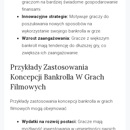
graczom na bardziej świadome gospodarowanie
finansami.
Innowacyjne strategie:
Motywuje graczy do
poszukiwania nowych sposobów na
wykorzystanie swojego bankrolla w grze.
Wzrost zaangażowania:
Gracze z większym
bankroll mają tendencję do dłuższej gry, co
zwiększa ich zaangażowanie.
Przykłady Zastosowania
Koncepcji Bankrolla W Grach
Filmowych
Przykłady zastosowania koncepcji bankrolla w grach
filmowych mogą obejmować:
Wydatki na rozwój postaci:
Gracze mają
możliwość inwestowania w umiejętności swoich