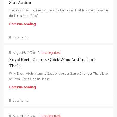
Slot Action
There’s something irresistible about a casino that lets you chase the
thrill in a handful of...
Continue reading
by taftafwp
August 8, 2026
Uncategorized
Royal Reels Casino: Quick Wins And Instant
Thrills
Why Short, High‑Intensity Sessions Are a Game Changer The allure
of Royal Reels Casino lies in...
Continue reading
by taftafwp
August 7, 2026
Uncategorized