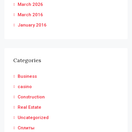
March 2026
March 2016
January 2016
Categories
Business
casino
Construction
Real Estate
Uncategorized
Сплиты