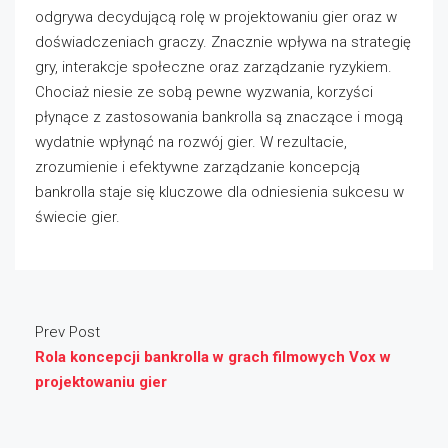
odgrywa decydującą rolę w projektowaniu gier oraz w
doświadczeniach graczy. Znacznie wpływa na strategię
gry, interakcje społeczne oraz zarządzanie ryzykiem.
Chociaż niesie ze sobą pewne wyzwania, korzyści
płynące z zastosowania bankrolla są znaczące i mogą
wydatnie wpłynąć na rozwój gier. W rezultacie,
zrozumienie i efektywne zarządzanie koncepcją
bankrolla staje się kluczowe dla odniesienia sukcesu w
świecie gier.
Prev Post
Rola koncepcji bankrolla w grach filmowych Vox w
projektowaniu gier