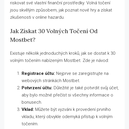
riskovat své vlastní finanční prostředky. Volná točení
jsou skvělým způsobem, jak poznat nové hry a získat
zkušenosti v online hazardu.
Jak Získat 30 Volných Točení Od
Mostbet?
Existuje několik jednoduchých kroků, jak se dostat k 30
volným točením nabízeným Mostbet. Zde je návod:
Registrace účtu:
Nejprve se zaregistrujte na
webových stránkách Mostbet.
Potvrzení účtu:
Důležité je také potvrdit svůj účet,
aby bylo možné přečíst si všechny informace o
bonusech.
Vklad:
Můžete být vyzváni k provedení prvního
vkladu, který obvykle odemyká přístup k volným
točením.