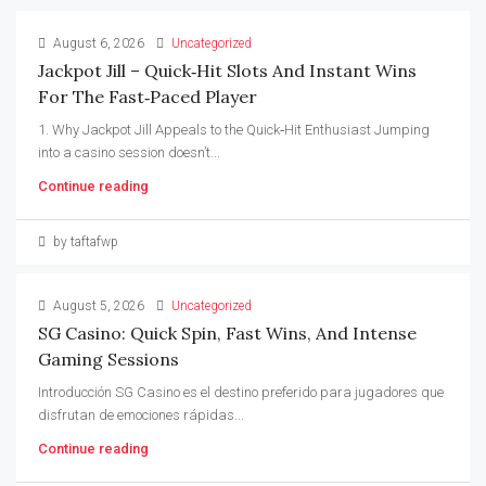
August 6, 2026
Uncategorized
Jackpot Jill – Quick‑Hit Slots And Instant Wins
For The Fast‑Paced Player
1. Why Jackpot Jill Appeals to the Quick‑Hit Enthusiast Jumping
into a casino session doesn’t...
Continue reading
by taftafwp
August 5, 2026
Uncategorized
SG Casino: Quick Spin, Fast Wins, And Intense
Gaming Sessions
Introducción SG Casino es el destino preferido para jugadores que
disfrutan de emociones rápidas...
Continue reading