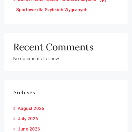
Sportowe dla Szybkich Wygranych
Recent Comments
No comments to show.
Archives
August 2026
July 2026
June 2026