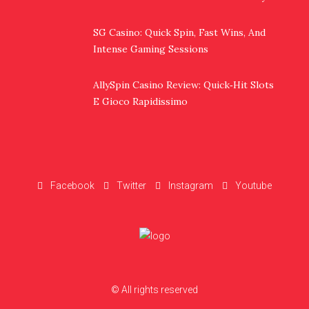
SG Casino: Quick Spin, Fast Wins, And
Intense Gaming Sessions
AllySpin Casino Review: Quick‑Hit Slots
E Gioco Rapidissimo
Facebook
Twitter
Instagram
Youtube
© All rights reserved