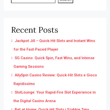
Recent Posts
Jackpot Jill – Quick‑Hit Slots and Instant Wins
for the Fast‑Paced Player
SG Casino: Quick Spin, Fast Wins, and Intense
Gaming Sessions
AllySpin Casino Review: Quick‑Hit Slots e Gioco
Rapidissimo
SlotLounge: Your Rapid‑Fire Slot Experience in
the Digital Casino Arena
Bet at Home: Quick‑Hit Slots i Szybkie Typy