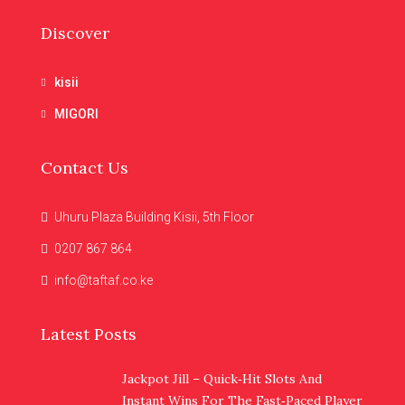
Discover
kisii
MIGORI
Contact Us
Uhuru Plaza Building Kisii, 5th Floor
0207 867 864
info@taftaf.co.ke
Latest Posts
Jackpot Jill – Quick‑Hit Slots And
Instant Wins For The Fast‑Paced Player