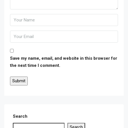
Save my name, email, and website in this browser for
the next time I comment.
Search
Search