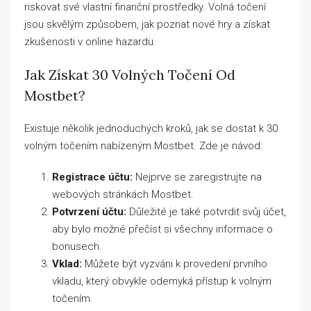
riskovat své vlastní finanční prostředky. Volná točení
jsou skvělým způsobem, jak poznat nové hry a získat
zkušenosti v online hazardu.
Jak Získat 30 Volných Točení Od
Mostbet?
Existuje několik jednoduchých kroků, jak se dostat k 30
volným točením nabízeným Mostbet. Zde je návod:
Registrace účtu:
Nejprve se zaregistrujte na
webových stránkách Mostbet.
Potvrzení účtu:
Důležité je také potvrdit svůj účet,
aby bylo možné přečíst si všechny informace o
bonusech.
Vklad:
Můžete být vyzváni k provedení prvního
vkladu, který obvykle odemyká přístup k volným
točením.