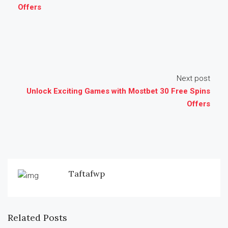
Offers
Next post
Unlock Exciting Games with Mostbet 30 Free Spins
Offers
Taftafwp
Related Posts