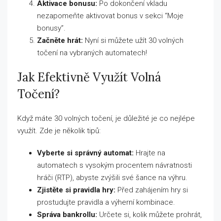
Aktivace bonusu:
Po dokončení vkladu
nezapomeňte aktivovat bonus v sekci “Moje
bonusy”.
Začněte hrát:
Nyní si můžete užít 30 volných
točení na vybraných automatech!
Jak Efektivně Využít Volná
Točení?
Když máte 30 volných točení, je důležité je co nejlépe
využít. Zde je několik tipů:
Vyberte si správný automat:
Hrajte na
automatech s vysokým procentem návratnosti
hráči (RTP), abyste zvýšili své šance na výhru.
Zjistěte si pravidla hry:
Před zahájením hry si
prostudujte pravidla a výherní kombinace.
Správa bankrollu:
Určete si, kolik můžete prohrát,