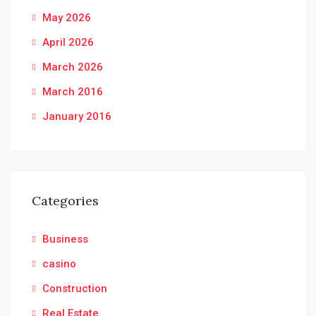
May 2026
April 2026
March 2026
March 2016
January 2016
Categories
Business
casino
Construction
Real Estate