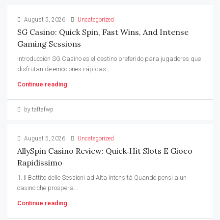
August 5, 2026
Uncategorized
SG Casino: Quick Spin, Fast Wins, And Intense
Gaming Sessions
Introducción SG Casino es el destino preferido para jugadores que
disfrutan de emociones rápidas...
Continue reading
by taftafwp
August 5, 2026
Uncategorized
AllySpin Casino Review: Quick‑Hit Slots E Gioco
Rapidissimo
1. Il Battito delle Sessioni ad Alta Intensità Quando pensi a un
casino che prospera...
Continue reading