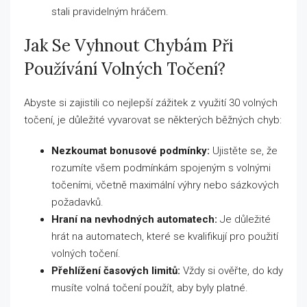
stali pravidelným hráčem.
Jak Se Vyhnout Chybám Při
Používání Volných Točení?
Abyste si zajistili co nejlepší zážitek z využití 30 volných
točení, je důležité vyvarovat se některých běžných chyb:
Nezkoumat bonusové podmínky:
Ujistěte se, že
rozumíte všem podmínkám spojeným s volnými
točeními, včetně maximální výhry nebo sázkových
požadavků.
Hraní na nevhodných automatech:
Je důležité
hrát na automatech, které se kvalifikují pro použití
volných točení.
Přehlížení časových limitů:
Vždy si ověřte, do kdy
musíte volná točení použít, aby byly platné.