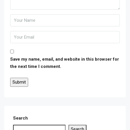
Save my name, email, and website in this browser for
the next time I comment.
Search
Search