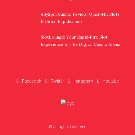
AllySpin Casino Review: Quick‑Hit Slots
E Gioco Rapidissimo
SlotLounge: Your Rapid‑Fire Slot
Experience In The Digital Casino Arena
Facebook
Twitter
Instagram
Youtube
© All rights reserved