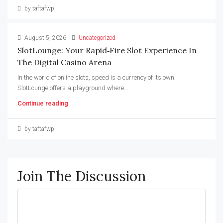
by taftafwp
August 5, 2026
Uncategorized
SlotLounge: Your Rapid‑Fire Slot Experience In
The Digital Casino Arena
In the world of online slots, speed is a currency of its own.
SlotLounge offers a playground where...
Continue reading
by taftafwp
Join The Discussion