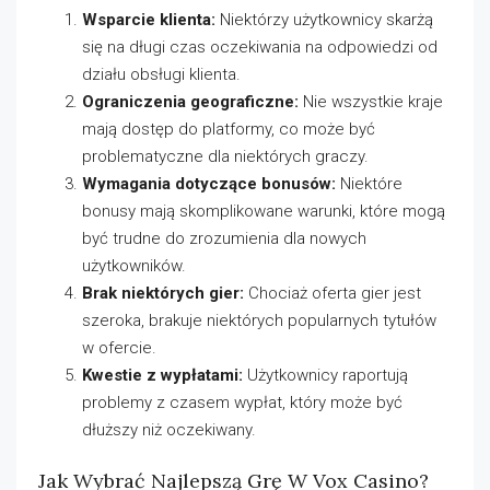
Wsparcie klienta:
Niektórzy użytkownicy skarżą
się na długi czas oczekiwania na odpowiedzi od
działu obsługi klienta.
Ograniczenia geograficzne:
Nie wszystkie kraje
mają dostęp do platformy, co może być
problematyczne dla niektórych graczy.
Wymagania dotyczące bonusów:
Niektóre
bonusy mają skomplikowane warunki, które mogą
być trudne do zrozumienia dla nowych
użytkowników.
Brak niektórych gier:
Chociaż oferta gier jest
szeroka, brakuje niektórych popularnych tytułów
w ofercie.
Kwestie z wypłatami:
Użytkownicy raportują
problemy z czasem wypłat, który może być
dłuższy niż oczekiwany.
Jak Wybrać Najlepszą Grę W Vox Casino?