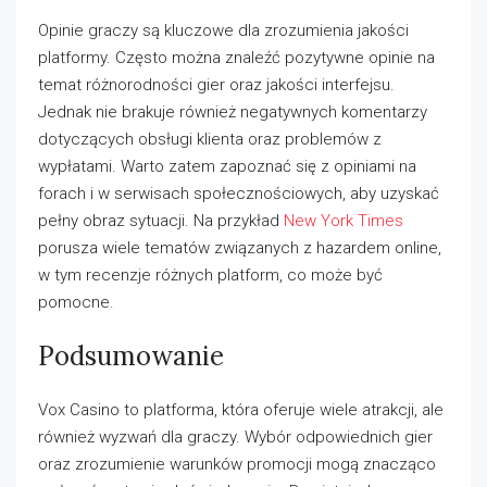
Opinie graczy są kluczowe dla zrozumienia jakości
platformy. Często można znaleźć pozytywne opinie na
temat różnorodności gier oraz jakości interfejsu.
Jednak nie brakuje również negatywnych komentarzy
dotyczących obsługi klienta oraz problemów z
wypłatami. Warto zatem zapoznać się z opiniami na
forach i w serwisach społecznościowych, aby uzyskać
pełny obraz sytuacji. Na przykład
New York Times
porusza wiele tematów związanych z hazardem online,
w tym recenzje różnych platform, co może być
pomocne.
Podsumowanie
Vox Casino to platforma, która oferuje wiele atrakcji, ale
również wyzwań dla graczy. Wybór odpowiednich gier
oraz zrozumienie warunków promocji mogą znacząco