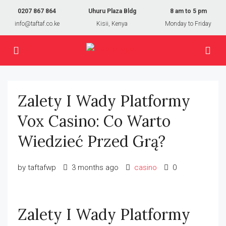
0207 867 864
Uhuru Plaza Bldg
8 am to 5 pm
info@taftaf.co.ke
Kisii, Kenya
Monday to Friday
Zalety I Wady Platformy
Vox Casino: Co Warto
Wiedzieć Przed Grą?
by taftafwp
3 months ago
casino
0
Zalety I Wady Platformy