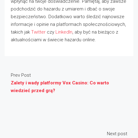
wpłynąć na twoje doświadczenie. Pamiętaj, aby zawsze
podchodzić do hazardu z umiarem i dbać o swoje
bezpieczeństwo. Dodatkowo warto śledzić najnowsze
informacje i opinie na platformach społecznościowych,
takich jak
Twitter
czy
LinkedIn
, aby być na bieżąco z
aktualnościami w świecie hazardu online.
Prev Post
Zalety i wady platformy Vox Casino: Co warto
wiedzieć przed grą?
Next post