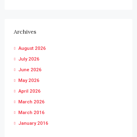
Archives
August 2026
July 2026
June 2026
May 2026
April 2026
March 2026
March 2016
January 2016