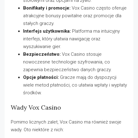
stołowymi oraz opcjami na żywo.
Bonifikaty i promocje:
Vox Casino często oferuje
atrakcyjne bonusy powitalne oraz promocje dla
stałych graczy.
Interfejs użytkownika:
Platforma ma intuicyjny
interfejs, który ułatwia nawigację oraz
wyszukiwanie gier.
Bezpieczeństwo:
Vox Casino stosuje
nowoczesne technologie szyfrowania, co
zapewnia bezpieczeństwo danych graczy.
Opcje płatności:
Gracze mają do dyspozycji
wiele metod płatności, co ułatwia wpłaty i wypłaty
środków.
Wady Vox Casino
Pomimo licznych zalet, Vox Casino ma również swoje
wady. Oto niektóre z nich: