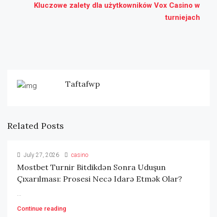
Kluczowe zalety dla użytkowników Vox Casino w
turniejach
Taftafwp
Related Posts
July 27, 2026
casino
Mostbet Turnir Bitdikdən Sonra Uduşun
Çıxarılması: Prosesi Necə Idarə Etmək Olar?
...
Continue reading