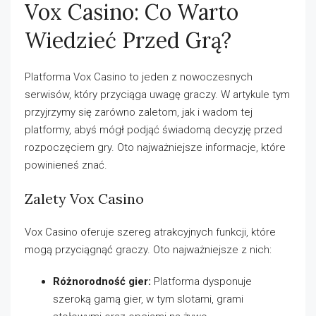
Vox Casino: Co Warto
Wiedzieć Przed Grą?
Platforma Vox Casino to jeden z nowoczesnych
serwisów, który przyciąga uwagę graczy. W artykule tym
przyjrzymy się zarówno zaletom, jak i wadom tej
platformy, abyś mógł podjąć świadomą decyzję przed
rozpoczęciem gry. Oto najważniejsze informacje, które
powinieneś znać.
Zalety Vox Casino
Vox Casino oferuje szereg atrakcyjnych funkcji, które
mogą przyciągnąć graczy. Oto najważniejsze z nich:
Różnorodność gier:
Platforma dysponuje
szeroką gamą gier, w tym slotami, grami