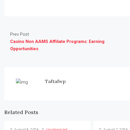
Prev Post
Casino Non AAMS Affiliate Programs: Earning
Opportunities
Taftafwp
Related Posts
August 8, 2026
Uncategorized
August 7, 2026