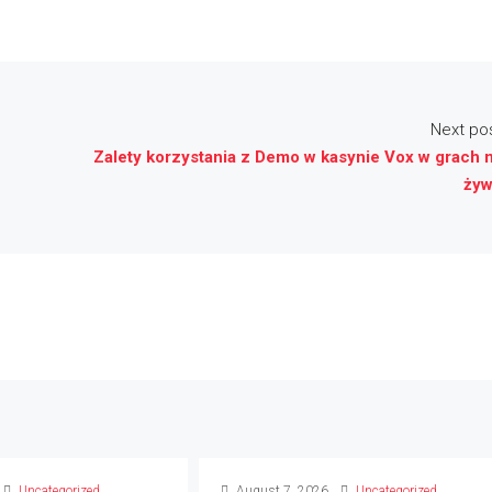
Next po
Zalety korzystania z Demo w kasynie Vox w grach 
ży
Uncategorized
August 7, 2026
Uncategorized