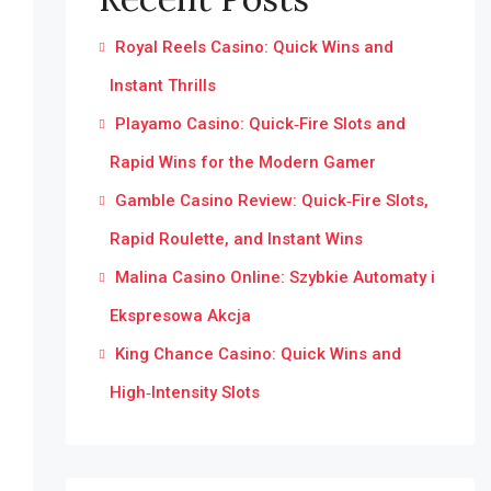
Royal Reels Casino: Quick Wins and
Instant Thrills
Playamo Casino: Quick‑Fire Slots and
Rapid Wins for the Modern Gamer
Gamble Casino Review: Quick‑Fire Slots,
Rapid Roulette, and Instant Wins
Malina Casino Online: Szybkie Automaty i
Ekspresowa Akcja
King Chance Casino: Quick Wins and
High‑Intensity Slots