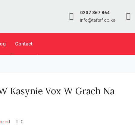
0207 867 864
info@taftaf.co.ke
log
Contact
 W Kasynie Vox W Grach Na
rized
0