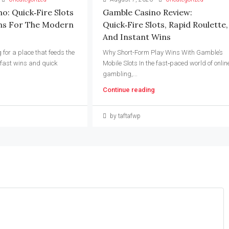
o: Quick‑Fire Slots
Gamble Casino Review:
ns For The Modern
Quick‑Fire Slots, Rapid Roulette,
And Instant Wins
 for a place that feeds the
Why Short-Form Play Wins With Gamble’s
 fast wins and quick
Mobile Slots In the fast‑paced world of onlin
gambling,...
Continue reading
by taftafwp