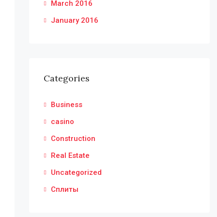
March 2016
January 2016
Categories
Business
casino
Construction
Real Estate
Uncategorized
Сплиты