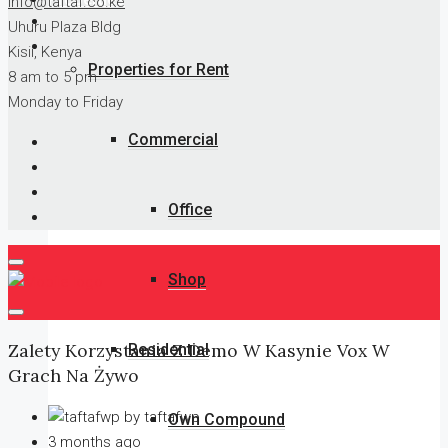
info@taftaf.co.ke
Uhuru Plaza Bldg
Kisii, Kenya
Properties for Rent
8 am to 5 pm
Monday to Friday
Commercial
Office
Shop
Zalety Korzystania Z Demo W Kasynie Vox W
Residential
Grach Na Żywo
by taftafwp
Own Compound
3 months ago