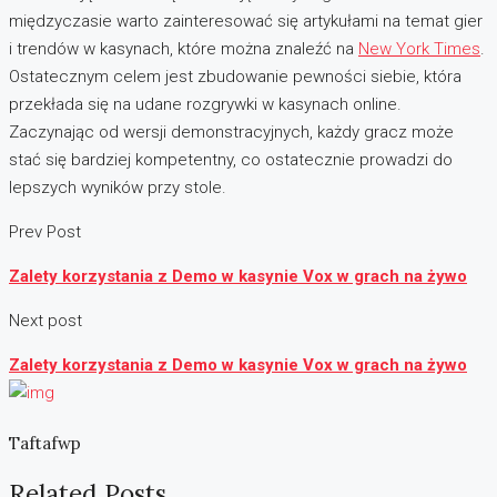
międzyczasie warto zainteresować się artykułami na temat gier
i trendów w kasynach, które można znaleźć na
New York Times
.
Ostatecznym celem jest zbudowanie pewności siebie, która
przekłada się na udane rozgrywki w kasynach online.
Zaczynając od wersji demonstracyjnych, każdy gracz może
stać się bardziej kompetentny, co ostatecznie prowadzi do
lepszych wyników przy stole.
Prev Post
Zalety korzystania z Demo w kasynie Vox w grach na żywo
Next post
Zalety korzystania z Demo w kasynie Vox w grach na żywo
Taftafwp
Related Posts