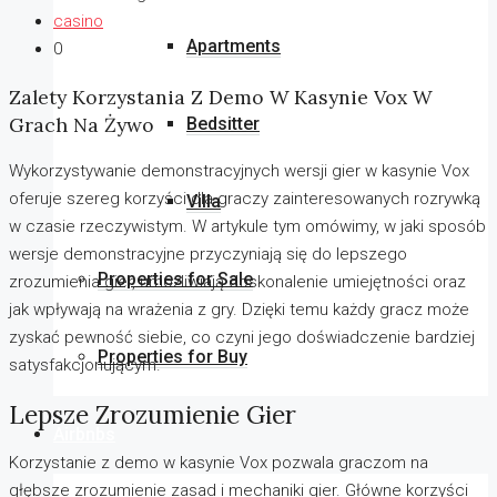
casino
Apartments
0
Zalety Korzystania Z Demo W Kasynie Vox W
Grach Na Żywo
Bedsitter
Wykorzystywanie demonstracyjnych wersji gier w kasynie Vox
oferuje szereg korzyści dla graczy zainteresowanych rozrywką
Villa
w czasie rzeczywistym. W artykule tym omówimy, w jaki sposób
wersje demonstracyjne przyczyniają się do lepszego
Properties for Sale
zrozumienia gier, umożliwiają doskonalenie umiejętności oraz
jak wpływają na wrażenia z gry. Dzięki temu każdy gracz może
zyskać pewność siebie, co czyni jego doświadczenie bardziej
Properties for Buy
satysfakcjonującym.
Lepsze Zrozumienie Gier
Airbnbs
Korzystanie z demo w kasynie Vox pozwala graczom na
głębsze zrozumienie zasad i mechaniki gier. Główne korzyści