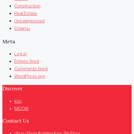
Construction
Real Estate
Uncategorized
Сплиты
Meta
Log in
Entries feed
Comments feed
WordPress.org
Discover
kisii
MIGORI
Contact Us
Uhuru Plaza Building Kisii, 5th Floor