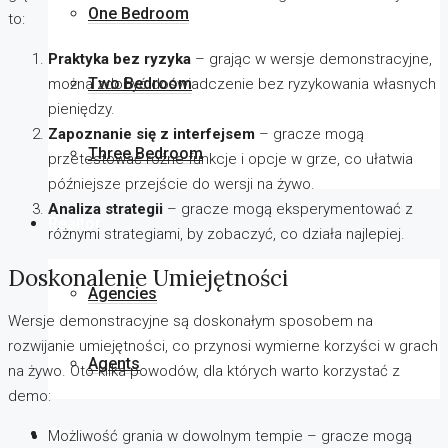
One Bedroom
to:
Praktyka bez ryzyka
– grając w wersje demonstracyjne,
Two Bedroom
można zdobyć doświadczenie bez ryzykowania własnych
pieniędzy.
Zapoznanie się z interfejsem
– gracze mogą
Three Bedroom
przetestować różne funkcje i opcje w grze, co ułatwia
późniejsze przejście do wersji na żywo.
Analiza strategii
– gracze mogą eksperymentować z
Realtor
różnymi strategiami, by zobaczyć, co działa najlepiej.
Doskonalenie Umiejętności
Agencies
Wersje demonstracyjne są doskonałym sposobem na
rozwijanie umiejętności, co przynosi wymierne korzyści w grach
Agents
na żywo. Oto kilka powodów, dla których warto korzystać z
demo:
Blog
Możliwość grania w dowolnym tempie – gracze mogą