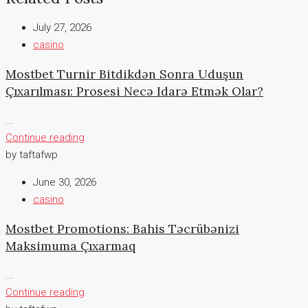
July 27, 2026
casino
Mostbet Turnir Bitdikdən Sonra Uduşun
Çıxarılması: Prosesi Necə Idarə Etmək Olar?
...
Continue reading
by taftafwp
June 30, 2026
casino
Mostbet Promotions: Bahis Təcrübənizi
Maksimuma Çıxarmaq
...
Continue reading