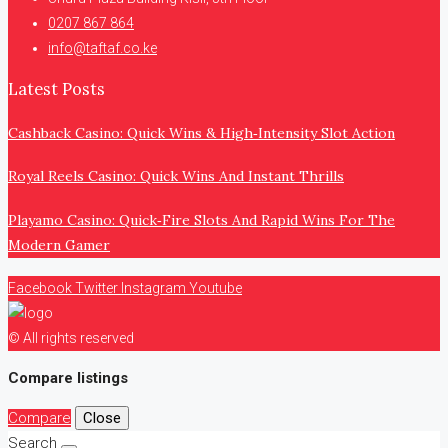
0207 867 864
info@taftaf.co.ke
Latest Posts
Cashback Casino: Quick Wins & High‑Intensity Slot Action
Royal Reels Casino: Quick Wins And Instant Thrills
Playamo Casino: Quick‑Fire Slots And Rapid Wins For The
Modern Gamer
Facebook
Twitter
Instagram
Youtube
© All rights reserved
Compare listings
Compare
Close
Search