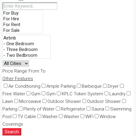
Price Range
From
To
Other Features
Air Conditioning
Ample Parking
Barbeque
Dryer
Free Water
Gym
Gym
KPLC Token System
Laundry
Lawn
Microwave
Outdoor Shower
Outdoor Shower
Parking
Plenty of Water
Refrigerator
Sauna
Swimming
Pool
TV Cable
Washer
Washer
WiFi
Window
Coverings
Search