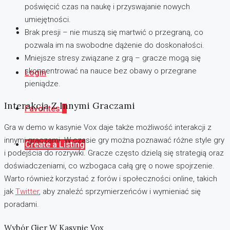
poświęcić czas na naukę i przyswajanie nowych
umiejętności.
Contact
Brak presji – nie muszą się martwić o przegraną, co
pozwala im na swobodne dążenie do doskonałości.
Mniejsze stresy związane z grą – gracze mogą się
skoncentrować na nauce bez obawy o przegrane
Login
pieniądze.
Interakcja Z Innymi Graczami
Favorites
0
Gra w demo w kasynie Vox daje także możliwość interakcji z
innymi graczami. W czasie gry można poznawać różne style gry
Create a Listing
i podejścia do rozrywki. Gracze często dzielą się strategią oraz
doświadczeniami, co wzbogaca całą grę o nowe spojrzenie.
Warto również korzystać z forów i społeczności online, takich
jak
Twitter
, aby znaleźć sprzymierzeńców i wymieniać się
poradami.
Wybór Gier W Kasynie Vox