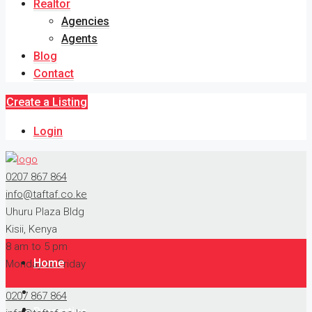
Realtor
Agencies
Agents
Blog
Contact
Create a Listing
Login
0207 867 864
info@taftaf.co.ke
Uhuru Plaza Bldg
Kisii, Kenya
8 am to 5 pm
Home
Monday to Friday
0207 867 864
Properties