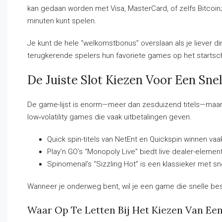
kan gedaan worden met Visa, MasterCard, of zelfs Bitcoin;
minuten kunt spelen.
Je kunt de hele “welkomstbonus” overslaan als je liever dir
terugkerende spelers hun favoriete games op het startsc
De Juiste Slot Kiezen Voor Een Snel
De game-lijst is enorm—meer dan zesduizend titels—maar ni
low‑volatility games die vaak uitbetalingen geven.
Quick spin-titels van NetEnt en Quickspin winnen vaak
Play’n GO’s “Monopoly Live” biedt live dealer-eleme
Spinomenal’s “Sizzling Hot” is een klassieker met sne
Wanneer je onderweg bent, wil je een game die snelle bes
Waar Op Te Letten Bij Het Kiezen Van Een