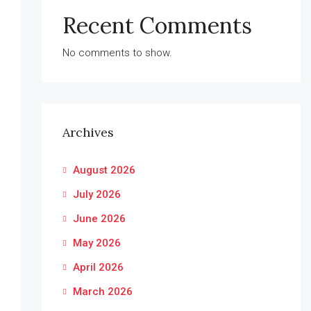
Recent Comments
No comments to show.
Archives
August 2026
July 2026
June 2026
May 2026
April 2026
March 2026