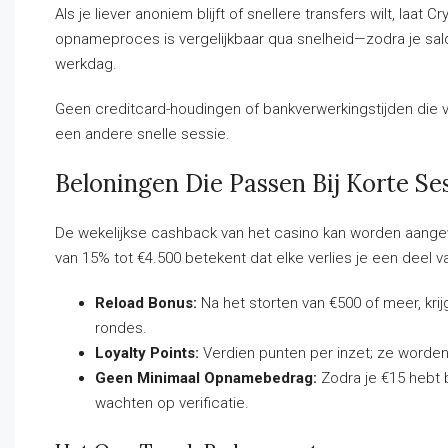
Als je liever anoniem blijft of snellere transfers wilt, laat 
opnameproces is vergelijkbaar qua snelheid—zodra je sal
werkdag.
Geen creditcard-houdingen of bankverwerkingstijden die ve
een andere snelle sessie.
Beloningen Die Passen Bij Korte Se
De wekelijkse cashback van het casino kan worden aangevr
van 15% tot €4.500 betekent dat elke verlies je een deel v
Reload Bonus:
Na het storten van €500 of meer, krij
rondes.
Loyalty Points:
Verdien punten per inzet; ze worden 
Geen Minimaal Opnamebedrag:
Zodra je €15 hebt be
wachten op verificatie.