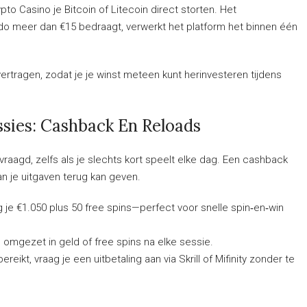
Crypto Casino je Bitcoin of Litecoin direct storten. Het
do meer dan €15 bedraagt, verwerkt het platform het binnen één
rtragen, zodat je je winst meteen kunt herinvesteren tijdens
ssies: Cashback En Reloads
aagd, zelfs als je slechts kort speelt elke dag. Een cashback
an je uitgaven terug kan geven.
g je €1.050 plus 50 free spins—perfect voor snelle spin‑en‑win
omgezet in geld of free spins na elke sessie.
reikt, vraag je een uitbetaling aan via Skrill of Mifinity zonder te