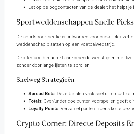
Let op de oogcontacten van de dealer; het helpt je
Sportweddenschappen Snelle Picks
De sportsbook-sectie is ontworpen voor one‑click inzett
weddenschap plaatsen op een voetbalwedstrijd.
De interface benadrukt aankomende wedstrijden met live
zonder door lange lijsten te scrollen.
Snelweg Strategieën
Spread Bets:
Deze betalen vaak snel uit omdat ze 
Totals:
Over/under doelpunten voorspellen geeft dire
Loyalty Points:
Verzamel punten tijdens korte bez
Crypto Corner: Directe Deposits 