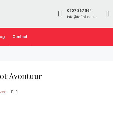
0207 867 864
info@taftaf.co.ke
log
Contact
lot Avontuur
ized
0