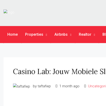
Home
Properties
Airbnbs
Realtor
B
Casino Lab: Jouw Mobiele S
by taftafwp
1 month ago
Uncategor