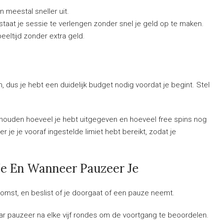
meestal sneller uit.
 staat je sessie te verlengen zonder snel je geld op te maken.
eeltijd zonder extra geld.
 dus je hebt een duidelijk budget nodig voordat je begint. Stel
 houden hoeveel je hebt uitgegeven en hoeveel free spins nog
 je je vooraf ingestelde limiet hebt bereikt, zodat je
Je En Wanneer Pauzeer Je
itkomst, en beslist of je doorgaat of een pauze neemt.
aar pauzeer na elke vijf rondes om de voortgang te beoordelen.