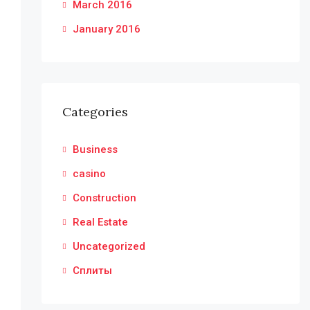
March 2016
January 2016
Categories
Business
casino
Construction
Real Estate
Uncategorized
Сплиты