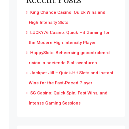
King Chance Casino: Quick Wins and
High‑Intensity Slots
LUCKY76 Casino: Quick‑Hit Gaming for
the Modern High‑Intensity Player
HappySlots: Beheersing gecontroleerd
risico in boeiende Slot-avonturen
Jackpot Jill – Quick‑Hit Slots and Instant
Wins for the Fast‑Paced Player
SG Casino: Quick Spin, Fast Wins, and
Intense Gaming Sessions