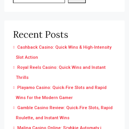
Recent Posts
Cashback Casino: Quick Wins & High‑Intensity
Slot Action
Royal Reels Casino: Quick Wins and Instant
Thrills
Playamo Casino: Quick‑Fire Slots and Rapid
Wins for the Modern Gamer
Gamble Casino Review: Quick‑Fire Slots, Rapid
Roulette, and Instant Wins
Malina Casino Online: Szybkie Automaty i