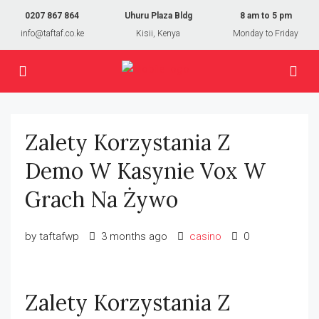
0207 867 864
Uhuru Plaza Bldg
8 am to 5 pm
info@taftaf.co.ke
Kisii, Kenya
Monday to Friday
Zalety Korzystania Z
Demo W Kasynie Vox W
Grach Na Żywo
by taftafwp
3 months ago
casino
0
Zalety Korzystania Z