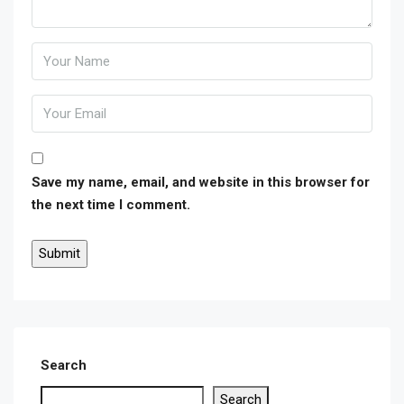
Save my name, email, and website in this browser for
the next time I comment.
Search
Search