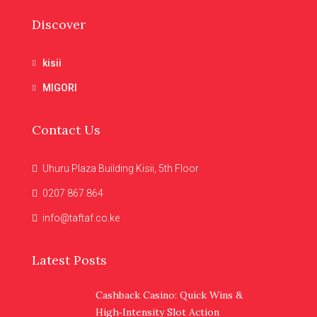
Discover
kisii
MIGORI
Contact Us
Uhuru Plaza Building Kisii, 5th Floor
0207 867 864
info@taftaf.co.ke
Latest Posts
Cashback Casino: Quick Wins &
High‑Intensity Slot Action