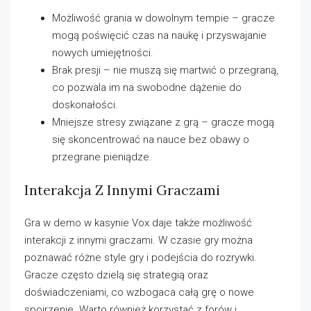
Możliwość grania w dowolnym tempie – gracze
mogą poświęcić czas na naukę i przyswajanie
nowych umiejętności.
Brak presji – nie muszą się martwić o przegraną,
co pozwala im na swobodne dążenie do
doskonałości.
Mniejsze stresy związane z grą – gracze mogą
się skoncentrować na nauce bez obawy o
przegrane pieniądze.
Interakcja Z Innymi Graczami
Gra w demo w kasynie Vox daje także możliwość
interakcji z innymi graczami. W czasie gry można
poznawać różne style gry i podejścia do rozrywki.
Gracze często dzielą się strategią oraz
doświadczeniami, co wzbogaca całą grę o nowe
spojrzenie. Warto również korzystać z forów i