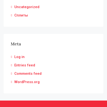
Uncategorized
Сплиты
Meta
Log in
Entries feed
Comments feed
WordPress.org