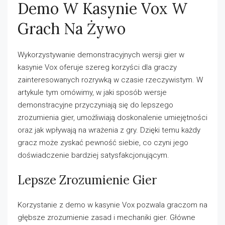
Demo W Kasynie Vox W
Grach Na Żywo
Wykorzystywanie demonstracyjnych wersji gier w
kasynie Vox oferuje szereg korzyści dla graczy
zainteresowanych rozrywką w czasie rzeczywistym. W
artykule tym omówimy, w jaki sposób wersje
demonstracyjne przyczyniają się do lepszego
zrozumienia gier, umożliwiają doskonalenie umiejętności
oraz jak wpływają na wrażenia z gry. Dzięki temu każdy
gracz może zyskać pewność siebie, co czyni jego
doświadczenie bardziej satysfakcjonującym.
Lepsze Zrozumienie Gier
Korzystanie z demo w kasynie Vox pozwala graczom na
głębsze zrozumienie zasad i mechaniki gier. Główne