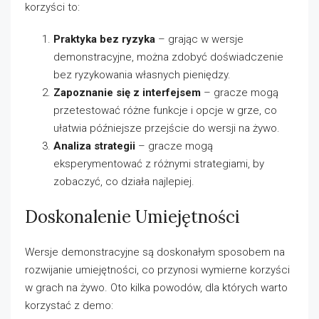
korzyści to:
Praktyka bez ryzyka
– grając w wersje
demonstracyjne, można zdobyć doświadczenie
bez ryzykowania własnych pieniędzy.
Zapoznanie się z interfejsem
– gracze mogą
przetestować różne funkcje i opcje w grze, co
ułatwia późniejsze przejście do wersji na żywo.
Analiza strategii
– gracze mogą
eksperymentować z różnymi strategiami, by
zobaczyć, co działa najlepiej.
Doskonalenie Umiejętności
Wersje demonstracyjne są doskonałym sposobem na
rozwijanie umiejętności, co przynosi wymierne korzyści
w grach na żywo. Oto kilka powodów, dla których warto
korzystać z demo: