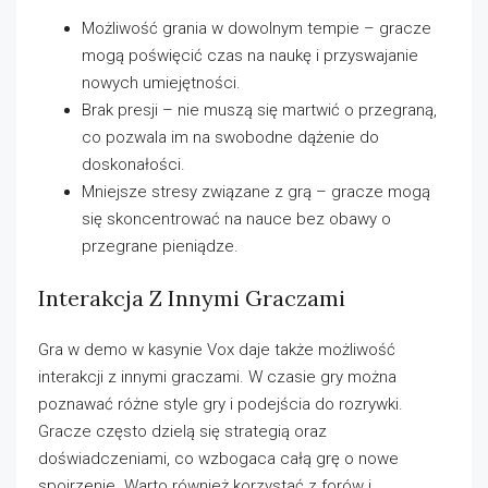
Możliwość grania w dowolnym tempie – gracze
mogą poświęcić czas na naukę i przyswajanie
nowych umiejętności.
Brak presji – nie muszą się martwić o przegraną,
co pozwala im na swobodne dążenie do
doskonałości.
Mniejsze stresy związane z grą – gracze mogą
się skoncentrować na nauce bez obawy o
przegrane pieniądze.
Interakcja Z Innymi Graczami
Gra w demo w kasynie Vox daje także możliwość
interakcji z innymi graczami. W czasie gry można
poznawać różne style gry i podejścia do rozrywki.
Gracze często dzielą się strategią oraz
doświadczeniami, co wzbogaca całą grę o nowe
spojrzenie. Warto również korzystać z forów i