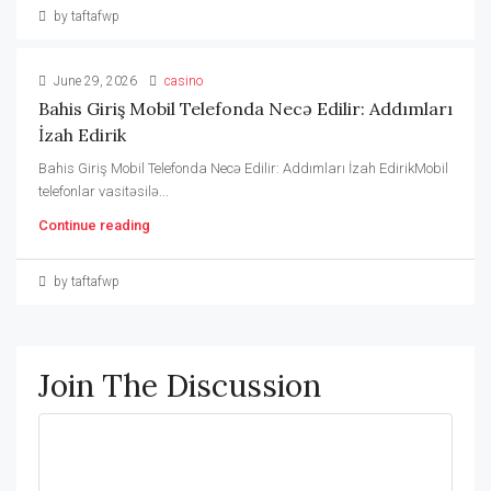
by taftafwp
June 29, 2026
casino
Bahis Giriş Mobil Telefonda Necə Edilir: Addımları
İzah Edirik
Bahis Giriş Mobil Telefonda Necə Edilir: Addımları İzah EdirikMobil
telefonlar vasitəsilə...
Continue reading
by taftafwp
Join The Discussion