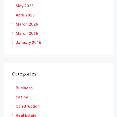
May 2026
April 2026
March 2026
March 2016
January 2016
Categories
Business
casino
Construction
Real Estate