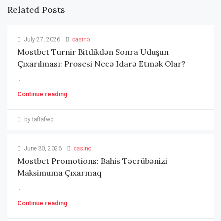
Related Posts
July 27, 2026
casino
Mostbet Turnir Bitdikdən Sonra Uduşun
Çıxarılması: Prosesi Necə Idarə Etmək Olar?
...
Continue reading
by taftafwp
June 30, 2026
casino
Mostbet Promotions: Bahis Təcrübənizi
Maksimuma Çıxarmaq
...
Continue reading